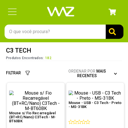
O que você procura?
TERMOS MAIS BUSCADOS
C3 TECH
1
º
gabinete
Produtos Encontrados:
182
2
º
keychron
ORDENAR POR
MAIS
FILTRAR
3
º
teclado
RECENTES
4
º
ssd
5
º
openbox
Mouse - USB - C3 Tech - Preto
6
º
mouse
- MS-31BK
Mouse s/ Fio Recarregável
7
º
jonsbo
(BT+RC/Nano) C3Tech - M-
BT60BK
8
º
fractal