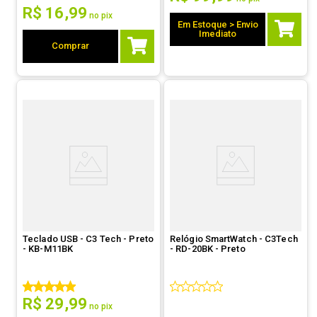
R$
16
,
99
no pix
Em Estoque > Envio
Imediato
Comprar
Teclado USB - C3 Tech - Preto
Relógio SmartWatch - C3Tech
- KB-M11BK
- RD-20BK - Preto
R$
29
,
99
no pix