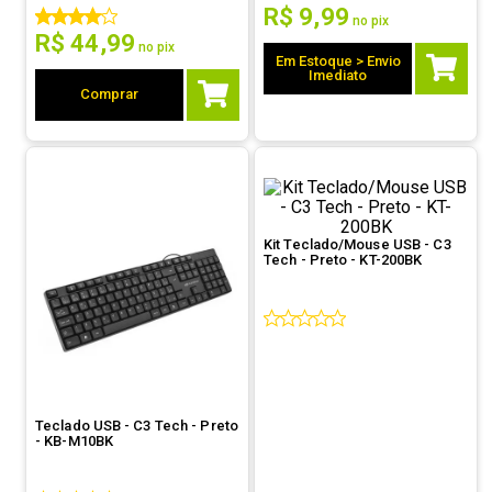
R$
9
,
99
no pix
9
º
controle
R$
44
,
99
no pix
Em Estoque > Envio
10
º
hd
Imediato
Comprar
Kit Teclado/Mouse USB - C3
Tech - Preto - KT-200BK
Teclado USB - C3 Tech - Preto
- KB-M10BK