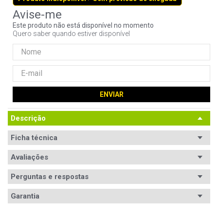
9
º
noctua
Este produto não está disponível no momento
10
º
fractal
Quero saber quando estiver disponível
ENVIAR
Descrição
Ficha técnica
Avaliações
Perguntas e respostas
Avaliações
Garantia
Tem esse produto? Seja o primeiro a avaliá-lo!
Garantia
12 meses de garantia