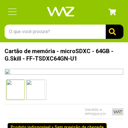
O que você procura?
TERMOS MAIS BUSCADOS
Cartão de memória - microSDXC - 64GB -
1
º
gabinete
G.Skill - FF-TSDXC64GN-U1
2
º
keychron
3
º
ssd
4
º
teclado
5
º
openbox
6
º
mouse
Vendido e
entregue por
7
º
jonsbo
8
º
controle
Produto indisponível > Sem previsão de chegada