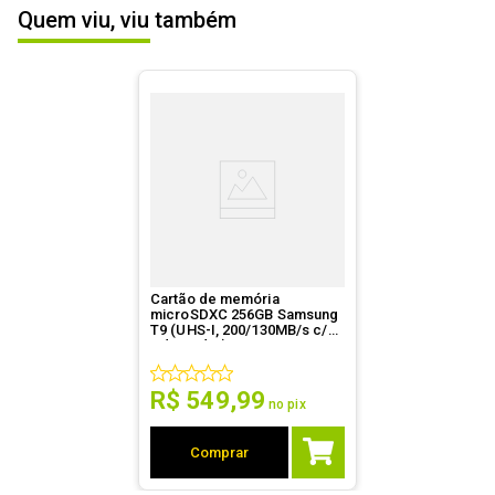
Quem viu, viu também
Informações
A garantia deste produto é exercida com a WAZ 
ESCREVER AVALIAÇÃO
durante toda a sua vigência, que está especificada 
de Garantia
em meses na nota fiscal. Contato: 
garantia@waz.com.br ou (31) 2126-6610 (Telefone ou 
Whatsapp) ou 0800-200-3090. Saiba mais em: 
www.waz.com.br/garantia
.
Cartão de memória
microSDXC 256GB Samsung
T9 (UHS-I, 200/130MB/s c/
Adaptador) - MB-
MH256T/AM
R$
549
,
99
no pix
Comprar