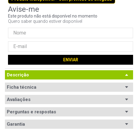
9
º
controle
Este produto não está disponível no momento
10
º
jonsbo
Quero saber quando estiver disponível
ENVIAR
Descrição
Ficha técnica
Avaliações
Perguntas e respostas
Avaliações
Garantia
Tem esse produto? Seja o primeiro a avaliá-lo!