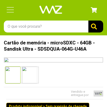
O que você procura?
TERMOS MAIS BUSCADOS
Cartão de memória - microSDXC - 64GB -
1
º
gabinete
Sandisk Ultra - SDSDQUA-064G-U46A
2
º
keychron
3
º
teclado
4
º
ssd
5
º
openbox
6
º
mouse
Vendido e
entregue por
7
º
fractal
8
º
hd
Produto indisponível > Sem previsão de chegada