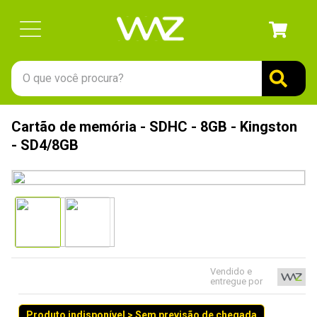
O que você procura?
TERMOS MAIS BUSCADOS
Cartão de memória - SDHC - 8GB - Kingston
1
º
gabinete
- SD4/8GB
2
º
keychron
3
º
teclado
4
º
ssd
5
º
openbox
6
º
mouse
Vendido e
entregue por
7
º
fractal
8
º
controle
Produto indisponível > Sem previsão de chegada