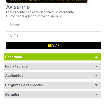
9
º
hd
Este produto não está disponível no momento
10
º
jonsbo
Quero saber quando estiver disponível
ENVIAR
Descrição
Ficha técnica
Avaliações
Perguntas e respostas
Avaliações
Garantia
Tem esse produto? Seja o primeiro a avaliá-lo!