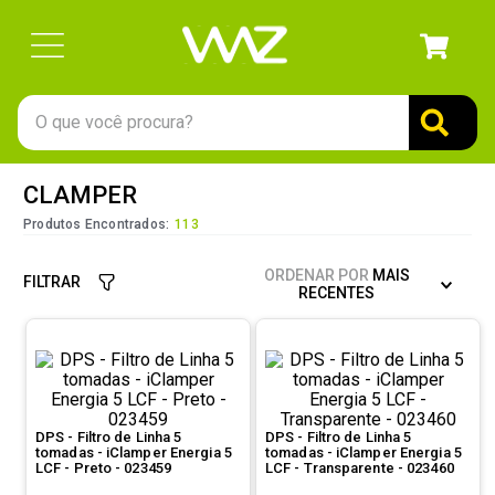
O que você procura?
TERMOS MAIS BUSCADOS
CLAMPER
1
º
gabinete
Produtos Encontrados:
113
2
º
keychron
ORDENAR POR
MAIS
FILTRAR
3
º
teclado
RECENTES
4
º
ssd
5
º
openbox
6
º
mouse
DPS - Filtro de Linha 5
DPS - Filtro de Linha 5
7
º
jonsbo
tomadas - iClamper Energia 5
tomadas - iClamper Energia 5
LCF - Preto - 023459
LCF - Transparente - 023460
8
º
fractal