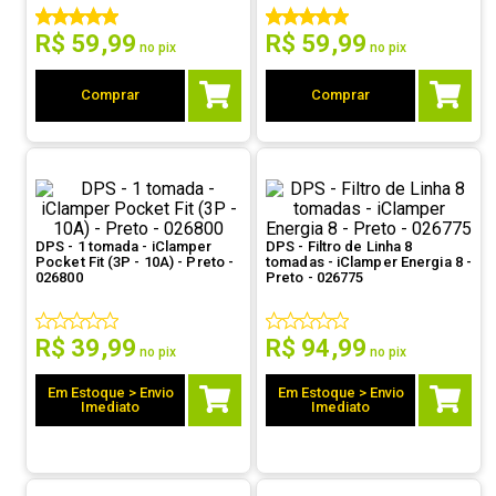
9
º
controle
R$
59
,
99
R$
59
,
99
no pix
no pix
10
º
hd
Comprar
Comprar
DPS - 1 tomada - iClamper
DPS - Filtro de Linha 8
Pocket Fit (3P - 10A) - Preto -
tomadas - iClamper Energia 8 -
026800
Preto - 026775
R$
39
,
99
R$
94
,
99
no pix
no pix
Em Estoque > Envio
Em Estoque > Envio
Imediato
Imediato