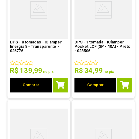
DPS - 8 tomadas - iClamper
DPS - 1 tomada - iClamper
Energia 8 - Transparente -
Pocket LCF (3P - 10A) - Preto
026776
- 028506
R$
139
,
99
R$
34
,
99
no pix
no pix
Comprar
Comprar