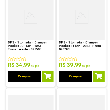
DPS - 1 tomada - iClamper
DPS - 1 tomada - iClamper
Pocket LCF (3P - 10A) -
Pocket Fit (2P - 20A) - Preto -
Transparente - 028505
026793
R$
34
,
99
R$
39
,
99
no pix
no pix
Comprar
Comprar