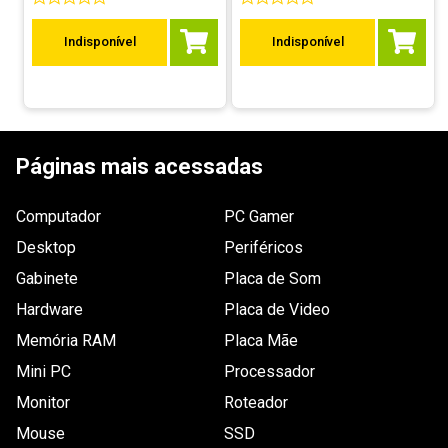
9
º
controle
Indisponível
Indisponível
10
º
hd
Páginas mais acessadas
Computador
PC Gamer
Desktop
Periféricos
Gabinete
Placa de Som
Hardware
Placa de Video
Memória RAM
Placa Mãe
Mini PC
Processador
Monitor
Roteador
Mouse
SSD