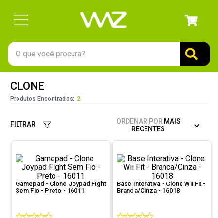
O que você procura?
TERMOS MAIS BUSCADOS
CLONE
1
º
gabinete
Produtos Encontrados:
2
2
º
keychron
ORDENAR POR
MAIS
FILTRAR
3
º
teclado
RECENTES
4
º
ssd
5
º
openbox
6
º
mouse
Gamepad - Clone Joypad Fight
Base Interativa - Clone Wii Fit -
Sem Fio - Preto - 16011
Branca/Cinza - 16018
7
º
jonsbo
8
º
fractal