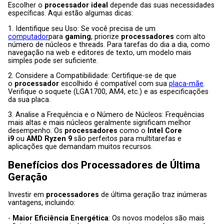
Escolher o
processador ideal
depende das suas necessidades
específicas. Aqui estão algumas dicas:
1. Identifique seu Uso: Se você precisa de um
computador
para
gaming
, priorize
processadores
com alto
número de núcleos e threads. Para tarefas do dia a dia, como
navegação na web e editores de texto, um modelo mais
simples pode ser suficiente.
2. Considere a Compatibilidade: Certifique-se de que
o
processador
escolhido é compatível com sua
placa-mãe
.
Verifique o soquete (LGA1700, AM4, etc.) e as especificações
da sua placa.
3. Analise a Frequência e o Número de Núcleos: Frequências
mais altas e mais núcleos geralmente significam melhor
desempenho. Os
processadores
como o
Intel Core
i9
ou
AMD Ryzen 9
são perfeitos para multitarefas e
aplicações que demandam muitos recursos.
Benefícios dos
Processadores
de Última
Geração
Investir em
processadores
de última geração traz inúmeras
vantagens, incluindo:
-
Maior Eficiência Energética
: Os novos modelos são mais