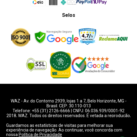
Selos
WAZ -
Av. do Contorno 2939
, lojas 1 a 7,
Belo Horizonte
,
MG
-
Brasil. CEP: 30.110-013
Telefone:
+55 (31) 2126-6666
| CNPJ: 06.036.939/0001-92
2018, WAZ. Todos os direitos reservados. É vetada a reprodução,
total ou parcial deste website.
Guardamos as estatísticas de visitas para melhorar sua
experiência de navegação. Ao continuar, você concorda com
Preços e condições de pagamentos válidos exclusivamente
nossa
Política de Privacidade
para compras pelo website.