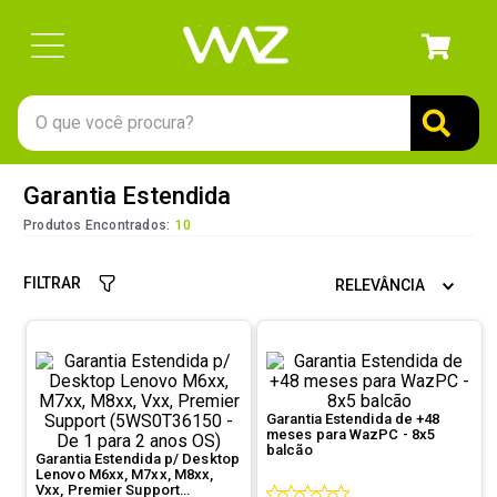
O que você procura?
TERMOS MAIS BUSCADOS
Garantia Estendida
1
º
gabinete
Produtos Encontrados:
10
2
º
keychron
FILTRAR
RELEVÂNCIA
3
º
teclado
4
º
ssd
5
º
openbox
6
º
mouse
Garantia Estendida de +48
meses para WazPC - 8x5
7
º
jonsbo
balcão
Garantia Estendida p/ Desktop
Lenovo M6xx, M7xx, M8xx,
8
º
fractal
Vxx, Premier Support