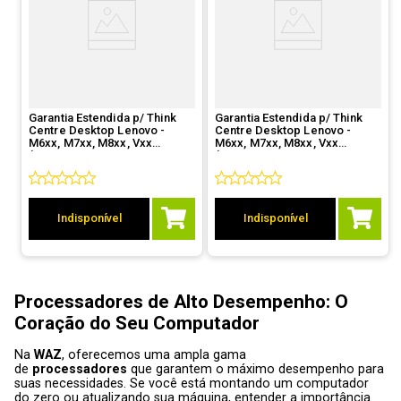
Garantia Estendida p/ Think
Garantia Estendida p/ Think
Centre Desktop Lenovo -
Centre Desktop Lenovo -
M6xx, M7xx, M8xx, Vxx
M6xx, M7xx, M8xx, Vxx
(5WS0D81042 -De 3 anos
(5WS0D80928 - De 1 ano
OnSite p/5 anos OnSite)
OnSite p/5 anos OnSite)
Indisponível
Indisponível
Processadores
de Alto Desempenho
: O
Coração do Seu Computador
Na
WAZ
, oferecemos uma ampla gama
de
processadores
que garantem o máximo desempenho para
suas necessidades. Se você está montando um computador
do zero ou atualizando sua máquina, entender a importância