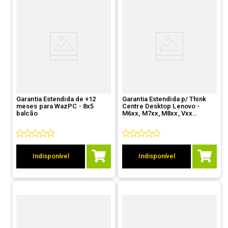
Garantia Estendida de +12
Garantia Estendida p/ Think
meses para WazPC - 8x5
Centre Desktop Lenovo -
balcão
M6xx, M7xx, M8xx, Vxx
(5WS0K26179 - De 1 ano
balcão p/ 1 ano OnSite)
Indisponível
Indisponível