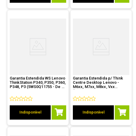
Garantia Estendida WS Lenovo
Garantia Estendida p/ Think
ThinkStation P340, P350, P360,
Centre Desktop Lenovo -
P348, P3 (5WS0Q11755 - De 1
M6xx, M7xx, M8xx, Vxx
ano On Site para 2 anos On
(5WS0D80967 - De 1 ano
Site)
OnSite p/3 anos OnSite)
Indisponível
Indisponível