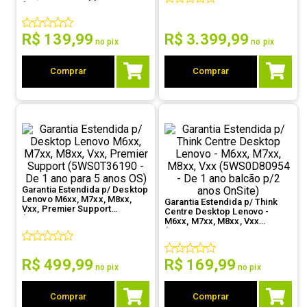
(5WS0T36150 - De 1 para 2
9
º
controle
anos OS)
R$
139
,
99
R$
3
.
399
,
99
10
º
hd
no pix
no pix
Comprar
Comprar
Garantia Estendida p/ Desktop
Lenovo M6xx, M7xx, M8xx,
Garantia Estendida p/ Think
Vxx, Premier Support
Centre Desktop Lenovo -
(5WS0T36190 - De 1 ano para
M6xx, M7xx, M8xx, Vxx
5 anos OS)
(5WS0D80954 - De 1 ano
balcão p/2 anos OnSite)
R$
499
,
99
R$
169
,
99
no pix
no pix
Comprar
Comprar