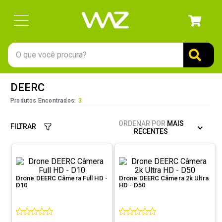
O que você procura?
TERMOS MAIS BUSCADOS
DEERC
1
º
gabinete
Produtos Encontrados:
3
2
º
keychron
ORDENAR POR
MAIS
FILTRAR
3
º
teclado
RECENTES
4
º
ssd
5
º
openbox
Drone DEERC Câmera Full HD -
Drone DEERC Câmera 2k Ultra
6
º
mouse
D10
HD - D50
7
º
jonsbo
8
º
fractal