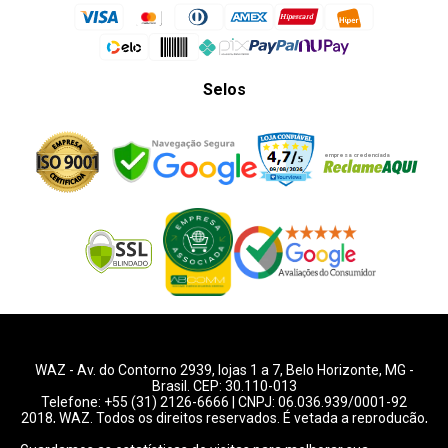
Selos
WAZ -
Av. do Contorno 2939
, lojas 1 a 7,
Belo Horizonte
,
MG
-
Brasil. CEP: 30.110-013
Telefone:
+55 (31) 2126-6666
| CNPJ: 06.036.939/0001-92
2018, WAZ. Todos os direitos reservados. É vetada a reprodução,
total ou parcial deste website.