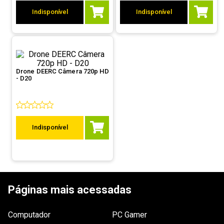
9
º
controle
Indisponível
Indisponível
10
º
hd
Drone DEERC Câmera 720p HD
- D20
Indisponível
Páginas mais acessadas
Computador
PC Gamer