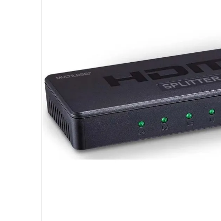
10
º
hd