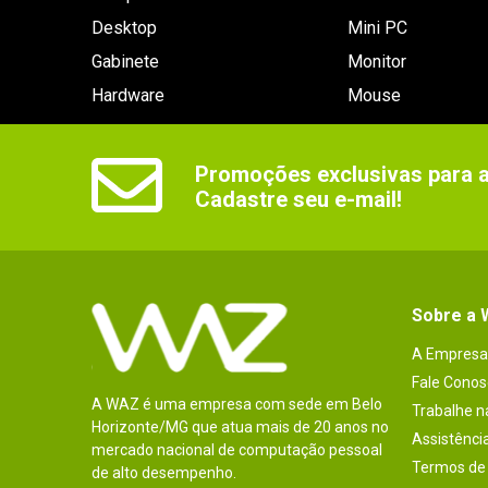
Desktop
Mini PC
Gabinete
Monitor
Hardware
Mouse
Promoções exclusivas para as
Cadastre seu e-mail!
Sobre a
A Empresa
Fale Conos
A WAZ é uma empresa com sede em Belo
Trabalhe 
Horizonte/MG que atua mais de 20 anos no
Assistênci
mercado nacional de computação pessoal
Termos de 
de alto desempenho.