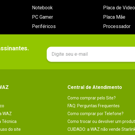
Notebook
Placa de Video
PC Gamer
Placa Mãe
Periféricos
Processador
sinantes.

 WAZ
Central de Atendimento
Como comprar pelo Site?
co
FAQ: Perguntas Frequentes
na WAZ
Como comprar por Telefone?
a Técnica
Como trocar ou devolver um produ
uso do site
CUIDADO: a WAZ não vende Starlin