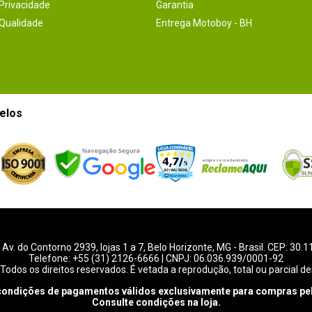
 Privacidade
Garantia
 Qualidade
Entrega Motoboy - BH
elos
-
Av. do Contorno 2939
, lojas 1 a 7,
Belo Horizonte
,
MG
- Brasil. CEP: 30.
Telefone:
+55 (31) 2126-6666
| CNPJ: 06.036.939/0001-92
Todos os direitos reservados. É vetada a reprodução, total ou parcial de
condições de pagamentos válidos exclusivamente para compras pel
Consulte condições na loja.