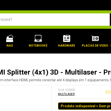
BUSCADOS
NAS
NOTEBOOKS
HARDWARE
PLACAS DE VIDEO
I Splitter (4x1) 3D - Multilaser - P
om interface HDMI, permite conectar até 4 displays em 1 equipamento, 
Cod.
120502
MULTILASER
Produto indisponível > Sem p