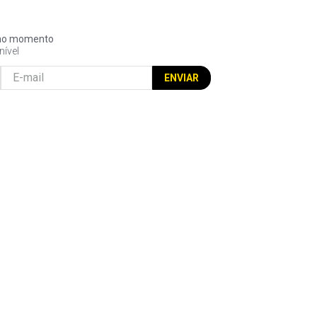
l no momento
nível
ENVIAR