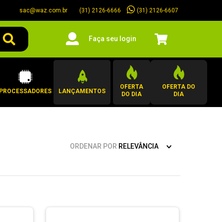
sac@waz.com.br
(31) 2126-6607
(31) 2126-6666
Faça seu login
OFERTA
OFERTA DO
PROCESSADORES
LANÇAMENTOS
DO DIA
DIA
ORDENAR POR
RELEVÂNCIA