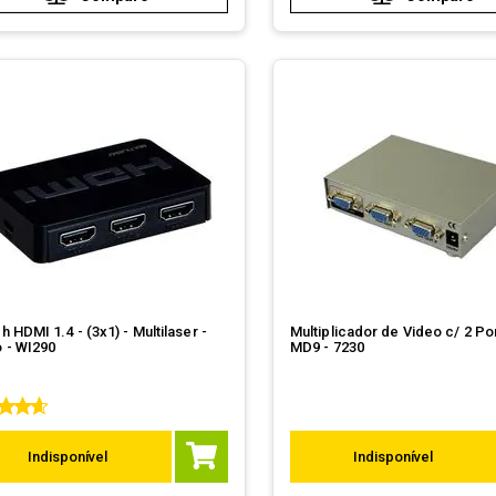
h HDMI 1.4 - (3x1) - Multilaser -
Multiplicador de Video c/ 2 Por
 - WI290
MD9 - 7230
Indisponível
Indisponível