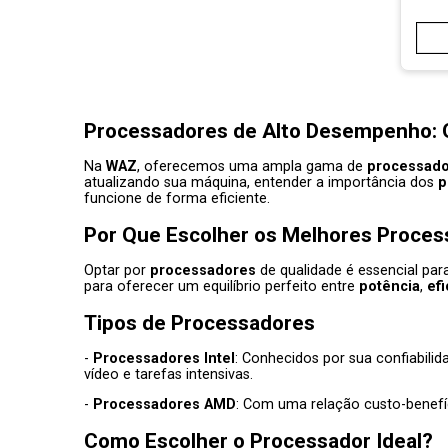
Processadores
de Alto Desempenho
:
Na
WAZ
, oferecemos uma ampla gama de
processad
atualizando sua máquina, entender a importância dos
p
funcione de forma eficiente.
Por Que Escolher os Melhores
Proces
Optar por
processadores
de qualidade é essencial par
para oferecer um equilíbrio perfeito entre
potência
,
ef
Tipos de
Processadores
-
Processadores Intel
: Conhecidos por sua confiabil
vídeo e tarefas intensivas.
-
Processadores AMD
: Com uma relação custo-benefí
Como Escolher o
Processador
Ideal?