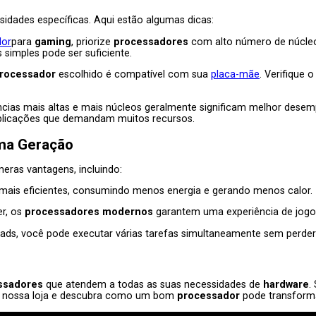
idades específicas. Aqui estão algumas dicas:
or
para
gaming
, priorize
processadores
com alto número de núcleos
simples pode ser suficiente.
rocessador
escolhido é compatível com sua
placa-mãe
. Verifique 
ências mais altas e mais núcleos geralmente significam melhor dese
aplicações que demandam muitos recursos.
ma Geração
eras vantagens, incluindo:
mais eficientes, consumindo menos energia e gerando menos calor.
r, os
processadores modernos
garantem uma experiência de jogo fl
eads, você pode executar várias tarefas simultaneamente sem perd
ssadores
que atendem a todas as suas necessidades de
hardware
.
ore nossa loja e descubra como um bom
processador
pode transforma