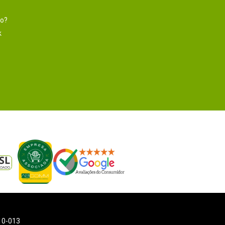
to?
k
110-013