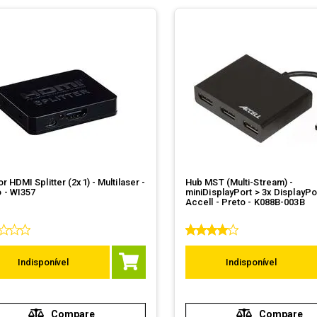
or HDMI Splitter (2x1) - Multilaser -
Hub MST (Multi-Stream) -
 - WI357
miniDisplayPort > 3x DisplayPor
Accell - Preto - K088B-003B
Indisponível
Indisponível