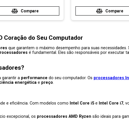
 O Coração do Seu Computador
ores
que garantem o máximo desempenho para suas necessidades. 
rocessadores
é fundamental. Eles são responsáveis por executar ta
sadores
?
a garantir a
performance
do seu computador. Os
processadores In
iciência energética
e
preço
.
idade e eficiência. Com modelos como
Intel Core i5
e
Intel Core i7
, v
cio excepcional, os
processadores AMD Ryzen
são ideais para gam