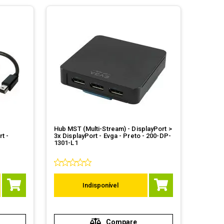
Hub MST (Multi-Stream) - DisplayPort >
t -
3x DisplayPort - Evga - Preto - 200-DP-
1301-L1
Indisponível