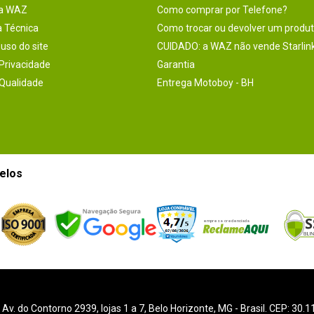
na WAZ
Como comprar por Telefone?
a Técnica
Como trocar ou devolver um produ
uso do site
CUIDADO: a WAZ não vende Starlin
 Privacidade
Garantia
 Qualidade
Entrega Motoboy - BH
elos
-
Av. do Contorno 2939
, lojas 1 a 7,
Belo Horizonte
,
MG
- Brasil. CEP: 30.