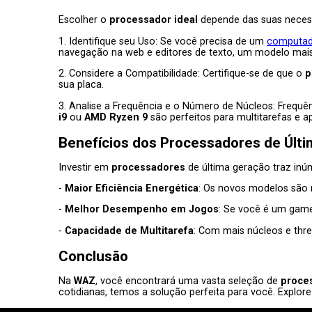
Escolher o
processador ideal
depende das suas necess
1. Identifique seu Uso: Se você precisa de um
computad
navegação na web e editores de texto, um modelo mais 
2. Considere a Compatibilidade: Certifique-se de que o
p
sua placa.
3. Analise a Frequência e o Número de Núcleos: Frequ
i9
ou
AMD Ryzen 9
são perfeitos para multitarefas e 
Benefícios dos
Processadores
de Últi
Investir em
processadores
de última geração traz inúm
-
Maior Eficiência Energética
: Os novos modelos são 
-
Melhor Desempenho em Jogos
: Se você é um game
-
Capacidade de Multitarefa
: Com mais núcleos e thr
Conclusão
Na
WAZ
, você encontrará uma vasta seleção de
proce
cotidianas, temos a solução perfeita para você. Expl