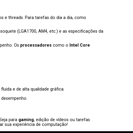
 e threads. Para tarefas do dia a dia, como
o soquete (LGA1700, AM4, etc.) e as especificações da
mpenho. Os
processadores
como o
Intel Core
uida e de alta qualidade gráfica.
er desempenho.
 Seja para
gaming
, edição de vídeos ou tarefas
r sua experiência de computação!