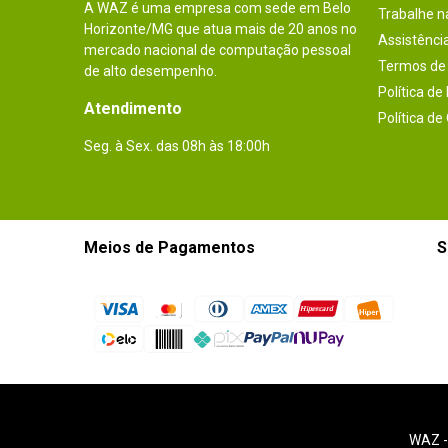
A WAZ é uma empresa com sede em Belo
Trabalhe 
Horizonte/MG que atua mais de 20 anos no
Assistênci
mercado nacional de computação pessoal
Termos de 
de alto desempenho.
Política de
Atendimento
Política de
Seg. à Sex. das 08h às 18:00h
Meios de Pagamentos
S
WAZ 