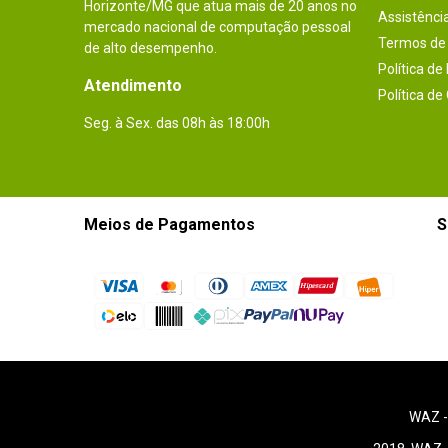
Horizonte/MG que atua mais de 20 anos no
Assistênci
mercado nacional de computação pessoal
Termos de 
de alto desempenho.
Política de
Atendimento
Política de
Seg. à Sex. das 08h às 18:00h
Meios de Pagamentos
S
WAZ 