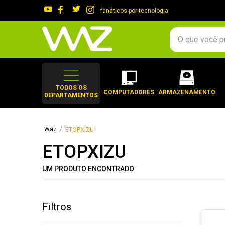
fanáticos por tecnologia
O que você procura?
TERMOS MAIS 
1
º
gabinete
TODOS OS
COMPUTADORES
ARMAZENAMENTO
DEPARTAMENTOS
2
º
keychron
3
º
teclado
ETOPXIZU
4
º
ssd
ETOPXIZU
5
º
openbox
6
º
mouse
UM PRODUTO ENCONTRADO
7
º
jonsbo
8
º
fractal
Filtros
9
º
controle