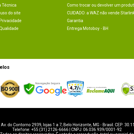
a Técnica
Como trocar ou devolver um produ
uso do site
CUIDADO: a WAZ não vende Starlin
 Privacidade
Garantia
 Qualidade
Entrega Motoboy - BH
elos
-
Av. do Contorno 2939
, lojas 1 a 7,
Belo Horizonte
,
MG
- Brasil. CEP: 30.
Telefone:
+55 (31) 2126-6666
| CNPJ: 06.036.939/0001-92