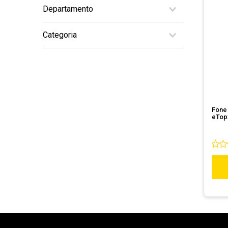
Departamento
10
º
hd
Periféricos
Categoria
Fone de Ouvido
Fone 
eTopx