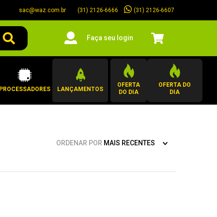
sac@waz.com.br
(31) 2126-6607
(31) 2126-6666
Faça seu login
OFERTA
OFERTA DO
PROCESSADORES
LANÇAMENTOS
DO DIA
DIA
ORDENAR POR
MAIS RECENTES