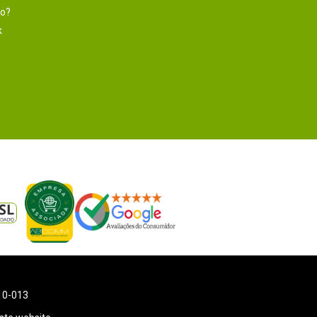
to?
k
110-013