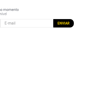
l no momento
nível
ENVIAR