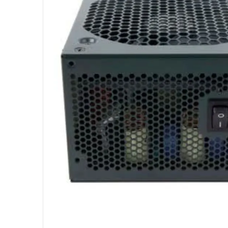
10
º
ventoinha