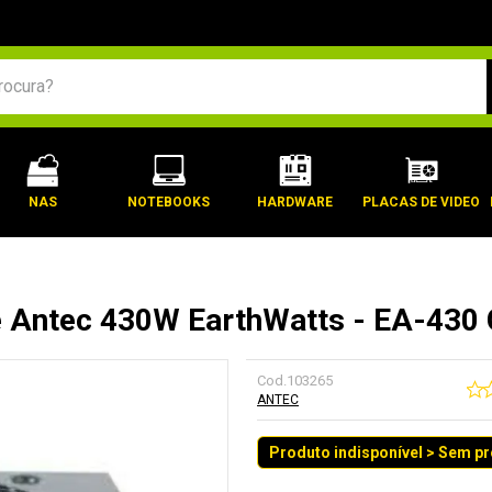
BUSCADOS
NAS
NOTEBOOKS
HARDWARE
PLACAS DE VIDEO
 Antec 430W EarthWatts - EA-430 
Cod.
103265
ANTEC
Produto indisponível > Sem p