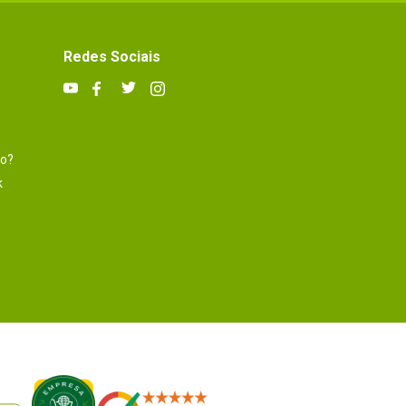
Redes Sociais
to?
k