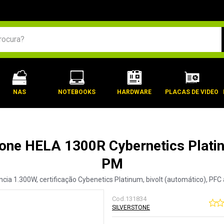
BUSCADOS
NAS
NOTEBOOKS
HARDWARE
PLACAS DE VIDEO
tone HELA 1300R Cybernetics Plati
PM
cia 1.300W, certificação Cybenetics Platinum, bivolt (automático), PFC
Cod.
131834
SILVERSTONE