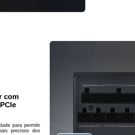
r com
/PCIe
dade para permitir
is precisos dos