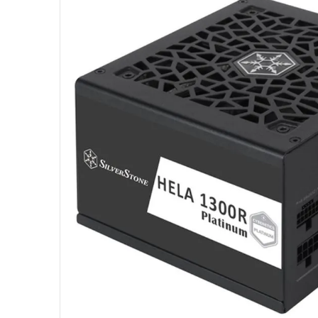
10
º
jonsbo