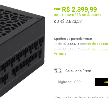
R$
2
.
399
,
99
POR:
no pix já com 15% de desconto
R$
2
.
823
,
52
OU
Opções de parcelamento
1
x de
R$ 2.654,11
com
6
% de descon
2
x de
R$ 1.341,17
com
5
% de descon
Ver mais
3
x de
R$ 898,82
com
4.5
% de descon
Preços e formas de pagamento válidos 