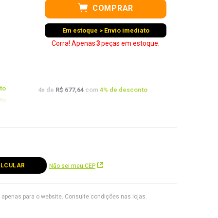
COMPRAR
Em estoque > Envio imediato
Corra! Apenas
3
peças
em estoque.
to
4
x de
R$ 677,64
com
4
% de desconto
to
to
Não sei meu CEP
apenas para o website. Consulte condições nas lojas.