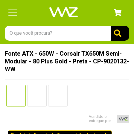
O que você procura?
TERMOS MAIS BUSCADOS
Fonte ATX - 650W - Corsair TX650M Semi-
1
º
gabinete
Modular - 80 Plus Gold - Preta - CP-9020132-
2
º
keychron
WW
3
º
teclado
4
º
ssd
5
º
openbox
6
º
jonsbo
Vendido e
7
º
mouse
entregue por
8
º
controle