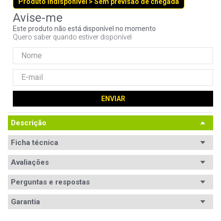
Produto indisponível > Sem previsão de chegada
9
º
fractal
10
º
ventoinha
Este produto não está disponível no momento
Quero saber quando estiver disponível
ENVIAR
Descrição
Ficha técnica
Padrão
Avaliações
ATX
Certificação
80 PLUS Gold
Perguntas e respostas
Eficiência
Avaliações
Garantia
PCF Ativo
Sim
Tem esse produto? Seja o primeiro a avaliá-lo!