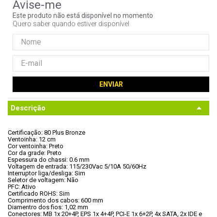
9
º
ventoinha
Este produto não está disponível no momento
Quero saber quando estiver disponível
10
º
hd
ENVIAR
Descrição
Certificação: 80 Plus Bronze
Ventoinha: 12 cm
Cor ventoinha: Preto
Cor da grade: Preto
Espessura do chassi: 0.6 mm
Voltagem de entrada: 115/230Vac 5/10A 50/60Hz
Interruptor liga/desliga: Sim
Seletor de voltagem: Não
PFC: Ativo
Certificado ROHS: Sim
Comprimento dos cabos: 600 mm
Diamentro dos fios: 1,02 mm
Conectores: MB 1x 20+4P, EPS 1x 4+4P, PCI-E 1x 6+2P, 4x SATA, 2x IDE e
