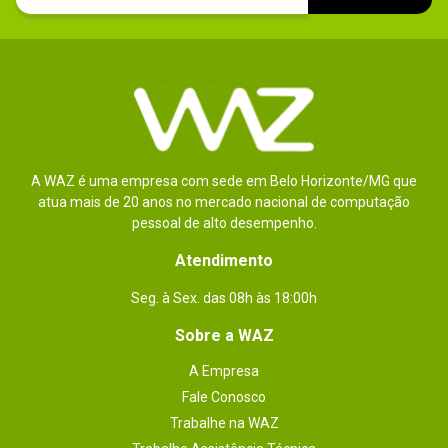
Comprimento Cabo ATX 24 Pinos 20+4: 60 cm

Comprimento Cabo EPS 8 Pinos 4+4: 60 cm

Comprimento Cabo PCI-E 8 Pinos 6+2: 75 cm

Comprimento Cabo PATA+2*SATA: 75 cm

Comprimento Cabo PATA+2*SATA+FDD: 75 cm
Conteúdo da
1x Fonte de alimentação

1x Cabo de energia

embalagem
1x Manual
A WAZ é uma empresa com sede em Belo Horizonte/MG que
atua mais de 20 anos no mercado nacional de computação
pessoal de alto desempenho.
Atendimento
Seg. à Sex. das 08h às 18:00h
Sobre a WAZ
A Empresa
Fale Conosco
Trabalhe na WAZ