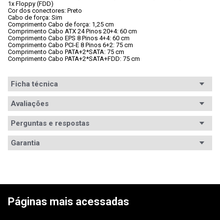
1x Floppy (FDD)
Cor dos conectores: Preto
Cabo de força: Sim
Comprimento Cabo de força: 1,25 cm
Comprimento Cabo ATX 24 Pinos 20+4: 60 cm
Comprimento Cabo EPS 8 Pinos 4+4: 60 cm
Comprimento Cabo PCI-E 8 Pinos 6+2: 75 cm
Comprimento Cabo PATA+2*SATA: 75 cm
Comprimento Cabo PATA+2*SATA+FDD: 75 cm
Ficha técnica
Padrão
Avaliações
ATX
Certificação
80 PLUS Bronze
Perguntas e respostas
Eficiência
Avaliações
Garantia
PCF Ativo
Sim
Tem esse produto? Seja o primeiro a avaliá-lo!
Garantia
12 meses de garantia
Potência (W)
700W
Informações
O prazo de garantia, em meses está especificado na 
ESCREVER AVALIAÇÃO
Cabeamento
Fixo
nota fiscal. Em até 7 dias após a emissão da NF, a 
de Garantia
garantia desse produto é exercida diretamente na 
Páginas mais acessadas
WAZ. Após esse prazo, entre em contato com o 
Refrigeração
Ativa
fabricante pelo www.mymax.ind.br/contato/ Saiba 
mais em: 
www.waz.com.br/garantia
.