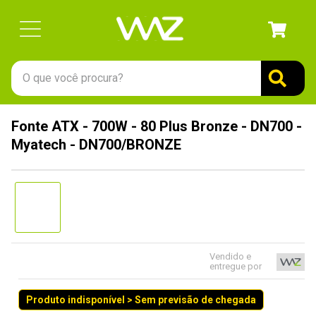
O que você procura?
TERMOS MAIS BUSCADOS
Fonte ATX - 700W - 80 Plus Bronze - DN700 -
1
º
gabinete
Myatech - DN700/BRONZE
2
º
keychron
3
º
teclado
4
º
ssd
5
º
openbox
6
º
mouse
Vendido e
entregue por
7
º
fractal
Produto indisponível > Sem previsão de chegada
8
º
controle