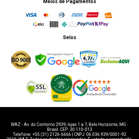
Meios de Pagamentos
Selos
WAZ -
Av. do Contorno 2939
, lojas 1 a 7,
Belo Horizonte
,
MG
-
Brasil. CEP: 30.110-013
Telefone:
+55 (31) 2126-6666
| CNPJ: 06.036.939/0001-92