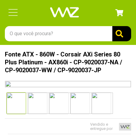
O que você procura?
TERMOS MAIS BUSCADOS
Fonte ATX - 860W - Corsair AXi Series 80
1
º
gabinete
Plus Platinum - AX860i - CP-9020037-NA /
2
º
keychron
CP-9020037-WW / CP-9020037-JP
3
º
teclado
4
º
ssd
5
º
openbox
6
º
mouse
7
º
jonsbo
Vendido e
entregue por
8
º
fractal