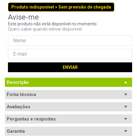
9
º
controle
Produto indisponível > Sem previsão de chegada
10
º
hd
Este produto não está disponível no momento
Quero saber quando estiver disponível
ENVIAR
Descrição
Ficha técnica
Avaliações
Perguntas e respostas
Avaliações
Garantia