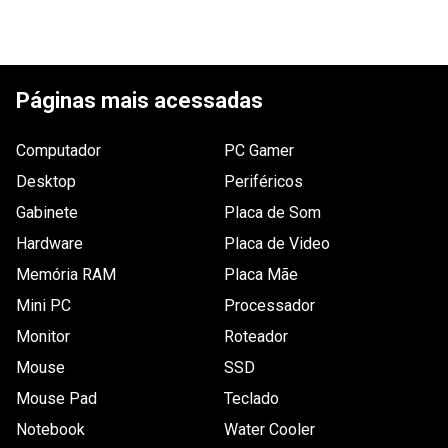
Tem esse produto? Seja o primeiro a avaliá-lo!
Garantia
48 meses de garantia
ESCREVER AVALIAÇÃO
Páginas mais acessadas
Computador
PC Gamer
Desktop
Periféricos
Gabinete
Placa de Som
Hardware
Placa de Video
Memória RAM
Placa Mãe
Mini PC
Processador
Monitor
Roteador
Mouse
SSD
Mouse Pad
Teclado
Notebook
Water Cooler