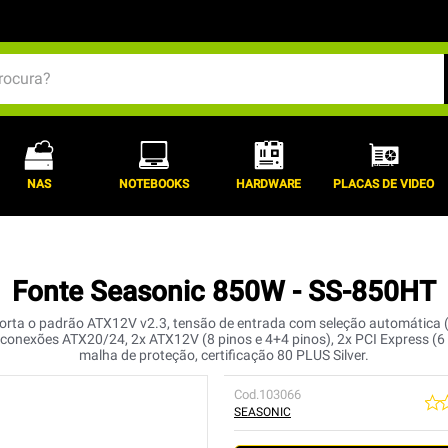
BUSCADOS
NAS
NOTEBOOKS
HARDWARE
PLACAS DE VIDEO
Fonte Seasonic 850W - SS-850HT
orta o padrão ATX12V v2.3, tensão de entrada com seleção automática 
 conexões ATX20/24, 2x ATX12V (8 pinos e 4+4 pinos), 2x PCI Express (6
malha de proteção, certificação 80 PLUS Silver.
Cod.
103066
SEASONIC