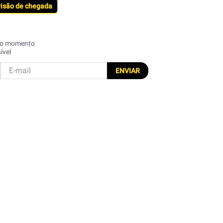
visão de chegada
 no momento
ível
ENVIAR