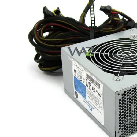
10
º
ventoinha