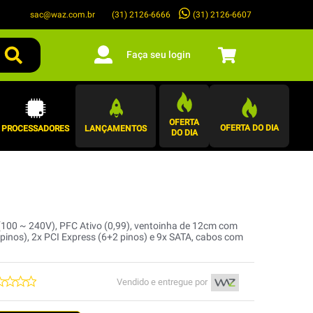
sac@waz.com.br
(31) 2126-6607
(31) 2126-6666
Faça seu login
OFERTA
OFERTA DO DIA
PROCESSADORES
LANÇAMENTOS
DO DIA
(100 ~ 240V), PFC Ativo (0,99), ventoinha de 12cm com
 pinos), 2x PCI Express (6+2 pinos) e 9x SATA, cabos com
Vendido e entregue por