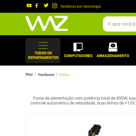
fanáticos por tecnologia
O que você procura?
TERMOS MAIS 
1
º
gabinete
TODOS OS
COMPUTADORES
ARMAZENAMENTO
DEPARTAMENTOS
2
º
keychron
3
º
teclado
Hardware
Fonte
4
º
ssd
5
º
openbox
Fonte de alimentação com potência total de 850W, sup
6
º
jonsbo
controle automático de velocidade, duas linhas de +12V,
7
º
mouse
8
º
controle
9
º
fractal