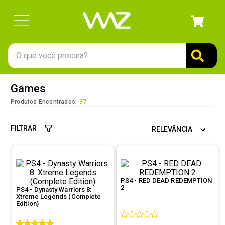
O que você procura?
TERMOS MAIS BUSCADOS
Games
1
º
gabinete
Produtos Encontrados:
37
2
º
keychron
FILTRAR
RELEVÂNCIA
3
º
teclado
4
º
ssd
5
º
openbox
PS4 - RED DEAD REDEMPTION
6
º
mouse
2
PS4 - Dynasty Warriors 8:
Xtreme Legends (Complete
7
º
fractal
Edition)
8
º
controle