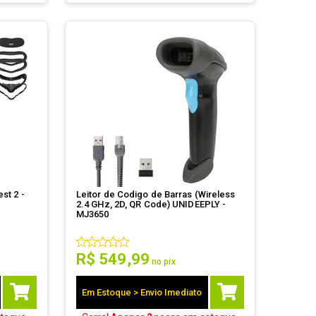
st 2 -
Leitor de Codigo de Barras (Wireless
2.4 GHz, 2D, QR Code) UNIDEEPLY -
MJ3650
R$
549
,
99
no pix
Em Estoque > Envio Imediato