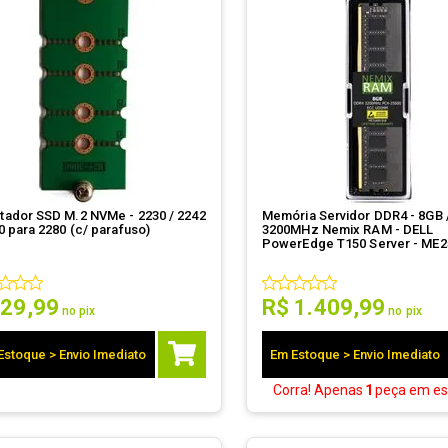
tador SSD M.2 NVMe - 2230 / 2242
Memória Servidor DDR4 - 8GB 
0 para 2280 (c/ parafuso)
3200MHz Nemix RAM - DELL
PowerEdge T150 Server - ME2
818K1-G
29
,
99
R$
1
.
409
,
99
no pix
no pix
Estoque > Envio Imediato
Em Estoque > Envio Imediato
Corra! Apenas
1
peça
em es