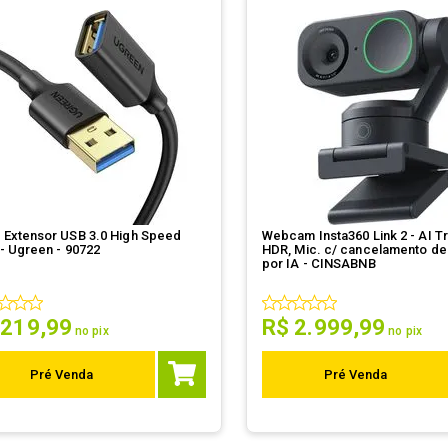
 Extensor USB 3.0 High Speed
Webcam Insta360 Link 2 - AI T
- Ugreen - 90722
HDR, Mic. c/ cancelamento de
por IA - CINSABNB
219
,
99
R$
2
.
999
,
99
no pix
no pix
Pré Venda
Pré Venda