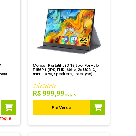
/
Monitor Portátil LED 15,6pol ForHelp
F156P1 (IPS, FHD, 60Hz, 2x USB-C,
5600-
mini-HDMI, Speakers, FreeSync)
R$
999
,
99
no pix
Pré Venda
toque.