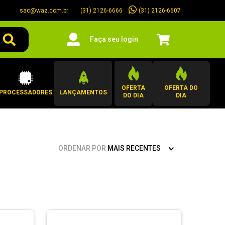
sac@waz.com.br
(31) 2126-6607
(31) 2126-6666
Faça seu login
OFERTA
OFERTA DO
PROCESSADORES
LANÇAMENTOS
DO DIA
DIA
ORDENAR POR
MAIS RECENTES