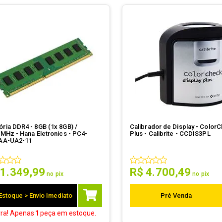
ria DDR4 - 8GB (1x 8GB) /
Calibrador de Display - Color
MHz - Hana Eletronics - PC4-
Plus - Calibrite - CCDIS3PL
AA-UA2-11
1
.
349
,
99
R$
4
.
700
,
49
no pix
no pix
Estoque > Envio Imediato
Pré Venda
rra! Apenas
1
peça
em estoque.