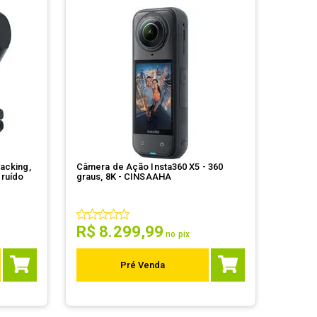
racking,
Câmera de Ação Insta360 X5 - 360
 ruído
graus, 8K - CINSAAHA
R$
8
.
299
,
99
no pix
Pré Venda