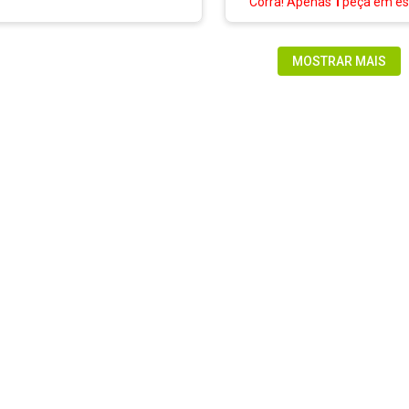
Corra! Apenas
1
peça
em es
MOSTRAR MAIS