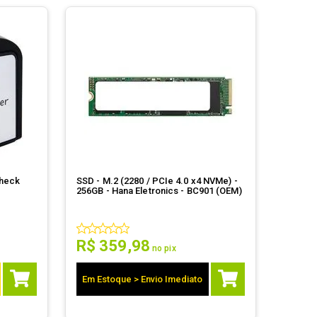
Check
SSD - M.2 (2280 / PCIe 4.0 x4 NVMe) -
256GB - Hana Eletronics - BC901 (OEM)
R$
359
,
98
no pix
Em Estoque > Envio Imediato