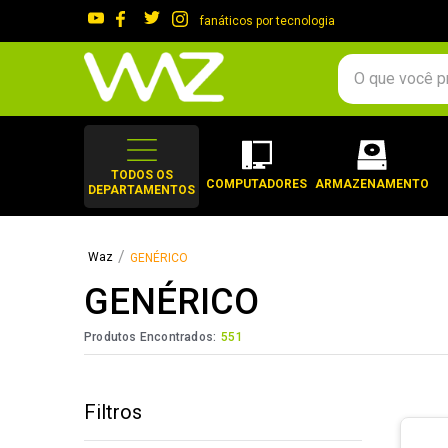
fanáticos por tecnologia
O que você procura?
TERMOS MAIS 
1
º
gabinete
TODOS OS
COMPUTADORES
ARMAZENAMENTO
DEPARTAMENTOS
2
º
keychron
3
º
ssd
GENÉRICO
4
º
teclado
GENÉRICO
5
º
openbox
6
º
mouse
Produtos Encontrados:
551
7
º
jonsbo
8
º
controle
Filtros
9
º
noctua