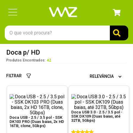
O que você procura?
TERMOS MAIS BUSCADOS
Doca p/ HD
1
º
gabinete
Produtos Encontrados:
42
2
º
keychron
FILTRAR
RELEVÂNCIA
3
º
teclado
4
º
ssd
5
º
openbox
6
º
mouse
Doca USB 3.0 - 2.5 / 3.5 pol -
SSK DK109 (Duas baias, até
Doca USB - 2.5 / 3.5 pol - SSK
7
º
jonsbo
32TB, 5Gbps)
DK103 PRO (Duas baias, 2x HD
16TB, clone, 5Gbps)
8
º
fractal