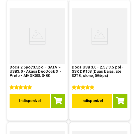
Doca 2.5pol/3.5pol - SATA >
Doca USB 3.0 - 2.5 / 3.5 pol -
USB3.0 - Akasa DuoDock X -
SSK DK108 (Duas baias, até
Preto - AK-DK03U3-BK
32TB, clone, 5Gbps)
Indisponível
Indisponível