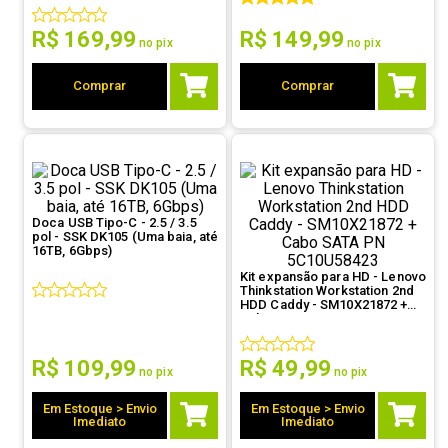
9
º
controle
R$
169
,
99
R$
149
,
99
no pix
no pix
10
º
hd
Comprar
Comprar
Doca USB Tipo-C - 2.5 / 3.5
pol - SSK DK105 (Uma baia, até
16TB, 6Gbps)
Kit expansão para HD - Lenovo
Thinkstation Workstation 2nd
HDD Caddy - SM10X21872 +
Cabo SATA PN 5C10U58423
R$
109
,
99
R$
49
,
99
no pix
no pix
Em Estoque > Envio
Em Estoque > Envio
Imediato
Imediato