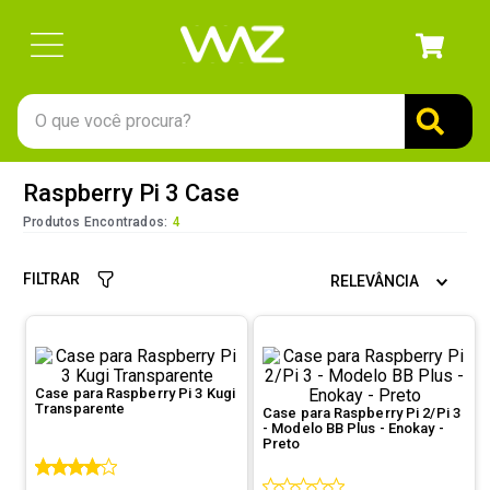
O que você procura?
TERMOS MAIS BUSCADOS
Raspberry Pi 3 Case
1
º
gabinete
Produtos Encontrados:
4
2
º
keychron
FILTRAR
RELEVÂNCIA
3
º
teclado
4
º
ssd
5
º
openbox
Case para Raspberry Pi 3 Kugi
6
º
mouse
Transparente
Case para Raspberry Pi 2/Pi 3
- Modelo BB Plus - Enokay -
7
º
fractal
Preto
8
º
hd