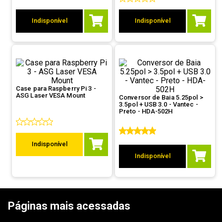
9
º
controle
Indisponível
Indisponível
10
º
jonsbo
Case para Raspberry Pi 3 -
ASG Laser VESA Mount
Conversor de Baia 5.25pol >
3.5pol + USB 3.0 - Vantec -
Preto - HDA-502H
Indisponível
Indisponível
Páginas mais acessadas