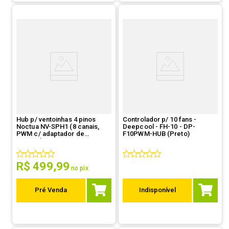
Hub p/ ventoinhas 4 pinos
Controlador p/ 10 fans -
Noctua NV-SPH1 (8 canais,
Deepcool - FH-10 - DP-
PWM c/ adaptador de
F10PWM-HUB (Preto)
energia)
R$
499
,
99
no pix
Pré Venda
Indisponível