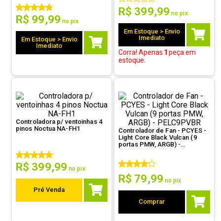
R$
399
,
99
9
º
controle
no pix
R$
99
,
99
no pix
10
º
jonsbo
Em Estoque > Envio
Imediato
Em Estoque > Envio
Imediato
Corra! Apenas
1
peça
em
estoque.
Controladora p/ ventoinhas 4
pinos Noctua NA-FH1
Controlador de Fan - PCYES -
Light Core Black Vulcan (9
portas PMW, ARGB) -
PELC9PVBR
R$
399
,
99
no pix
R$
79
,
99
no pix
Pré Venda
Comprar