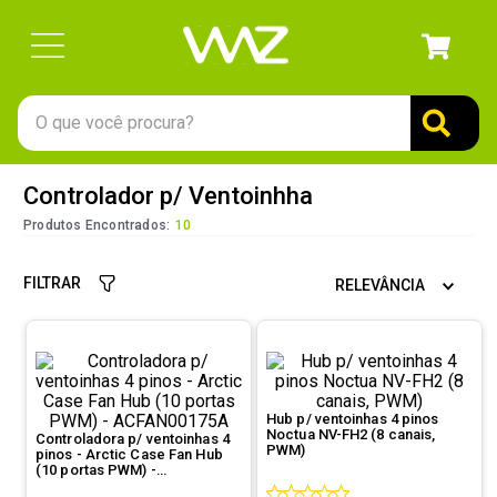
O que você procura?
TERMOS MAIS BUSCADOS
Controlador p/ Ventoinhha
1
º
gabinete
Produtos Encontrados:
10
2
º
keychron
FILTRAR
RELEVÂNCIA
3
º
teclado
4
º
ssd
5
º
openbox
6
º
mouse
Hub p/ ventoinhas 4 pinos
Noctua NV-FH2 (8 canais,
Controladora p/ ventoinhas 4
7
º
fractal
PWM)
pinos - Arctic Case Fan Hub
(10 portas PWM) -
8
º
hd
ACFAN00175A