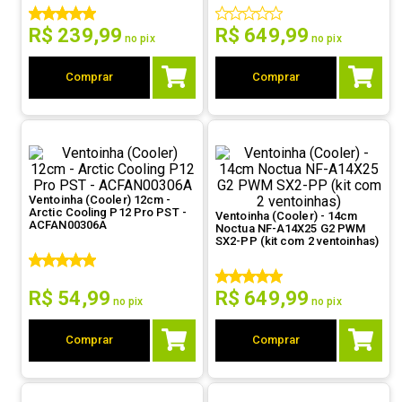
9
º
controle
R$
239
,
99
R$
649
,
99
no pix
no pix
10
º
hd
Comprar
Comprar
Ventoinha (Cooler) 12cm -
Arctic Cooling P12 Pro PST -
Ventoinha (Cooler) - 14cm
ACFAN00306A
Noctua NF-A14X25 G2 PWM
SX2-PP (kit com 2 ventoinhas)
R$
54
,
99
R$
649
,
99
no pix
no pix
Comprar
Comprar