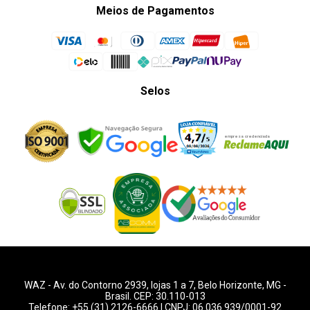
Meios de Pagamentos
Selos
WAZ -
Av. do Contorno 2939
, lojas 1 a 7,
Belo Horizonte
,
MG
-
Brasil. CEP: 30.110-013
Telefone:
+55 (31) 2126-6666
| CNPJ: 06.036.939/0001-92