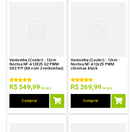
Ventoinha (Cooler) - 12cm
Ventoinha (Cooler) - 12cm -
Noctua NF-A12X25 G2 PWM
Noctua NF-A12x25 PWM
SX2-PP (Kit com 2 ventoinhas)
chromax.black
R$
549
,
99
R$
269
,
99
no pix
no pix
Comprar
Comprar