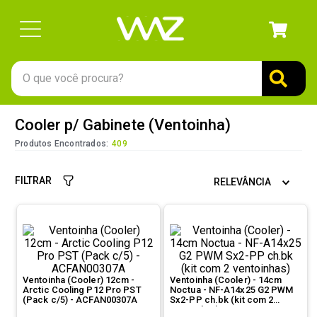
O que você procura?
TERMOS MAIS BUSCADOS
Cooler p/ Gabinete (Ventoinha)
1
º
gabinete
Produtos Encontrados:
409
2
º
keychron
FILTRAR
RELEVÂNCIA
3
º
teclado
4
º
ssd
5
º
openbox
6
º
mouse
Ventoinha (Cooler) 12cm -
Ventoinha (Cooler) - 14cm
7
º
jonsbo
Arctic Cooling P12 Pro PST
Noctua - NF-A14x25 G2 PWM
(Pack c/5) - ACFAN00307A
Sx2-PP ch.bk (kit com 2
8
º
fractal
ventoinhas)