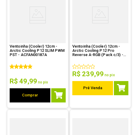
Ventoinha (Cooler) 12cm -
Ventoinha (Cooler) 12cm -
Arctic Cooling P12 SLIM PWM
Arctic Cooling P12 Pro
PST - ACFAN00187A
Reverse A-RGB (Pack c/3) -
ACFAN00333A
R$
239
,
99
no pix
R$
49
,
99
no pix
Pré Venda
Comprar