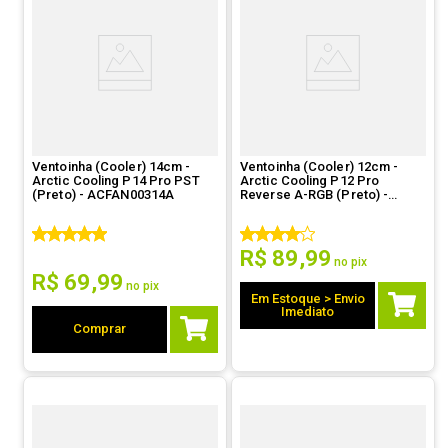
Ventoinha (Cooler) 14cm -
Ventoinha (Cooler) 12cm -
Arctic Cooling P14 Pro PST
Arctic Cooling P12 Pro
(Preto) - ACFAN00314A
Reverse A-RGB (Preto) -
ACFAN00322A
R$
89
,
99
no pix
R$
69
,
99
no pix
Em Estoque > Envio
Imediato
Comprar