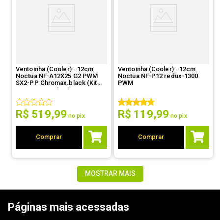
Ventoinha (Cooler) - 12cm
Ventoinha (Cooler) - 12cm
Noctua NF-A12X25 G2 PWM
Noctua NF-P12 redux-1300
SX2-PP Chromax.black (Kit
PWM
com 2 ventoinhas)
R$
519
,
99
R$
119
,
99
no pix
no pix
Comprar
Comprar
MOSTRAR MAIS
Páginas mais acessadas