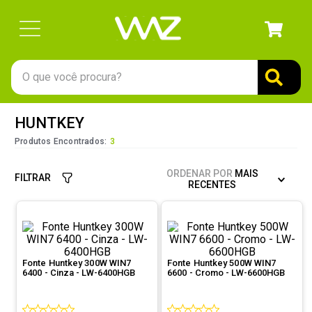
O que você procura?
TERMOS MAIS BUSCADOS
HUNTKEY
1
º
gabinete
Produtos Encontrados:
3
2
º
keychron
ORDENAR POR
MAIS
FILTRAR
3
º
teclado
RECENTES
4
º
ssd
5
º
openbox
6
º
mouse
Fonte Huntkey 300W WIN7
Fonte Huntkey 500W WIN7
6400 - Cinza - LW-6400HGB
6600 - Cromo - LW-6600HGB
7
º
fractal
8
º
controle