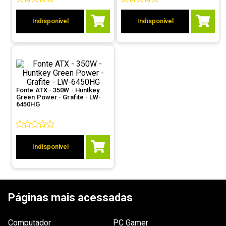
9
º
hd
Indisponível
Indisponível
10
º
jonsbo
Fonte ATX - 350W - Huntkey
Green Power - Grafite - LW-
6450HG
Indisponível
Páginas mais acessadas
Computador
PC Gamer