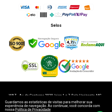
Selos
WAZ -
Av. do Contorno 2939
, lojas 1 a 7,
Belo Horizonte
,
MG
-
Brasil. CEP: 30.110-013
Guardamos as estatísticas de visitas para melhorar sua
Telefone:
+55 (31) 2126-6666
| CNPJ: 06.036.939/0001-92
experiência de navegação. Ao continuar, você concorda com
2018, WAZ. Todos os direitos reservados. É vetada a reprodução,
nossa
Política de Privacidade
total ou parcial deste website.