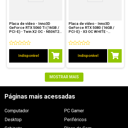
Placa de vídeo - Inno3D
Placa de vídeo - Inno3D
GeForce RTX 5060 Ti (16GB /
GeForce RTX 5080 (16GB /
PCI-E) - Twin X2 OC - N506T2-
PCI-E) - X3 OC WHITE -
16D7X-191073N
N50803-16D7X-17605211
Indisponível
Indisponível
MOSTRAR MAIS
Páginas mais acessadas
Computador
PC Gamer
Desktop
Periféricos