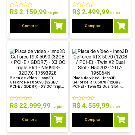
9
º
noctua
R$
2
.
159
,
99
R$
2
.
499
,
99
no pix
no pix
10
º
fractal
Comprar
Comprar
Placa de vídeo - Inno3D
Placa de vídeo - Inno3D
GeForce RTX 5090 (32GB /
GeForce RTX 5070 (12GB /
PCI-E / GDDR7) - X3 OC Triple
PCI-E) - Twin X2 Dual Slot -
Slot - N50903-32D7X-17593928
N50702-12D7-195064N
R$
22
.
999
,
99
R$
4
.
559
,
99
no pix
no pix
Comprar
Comprar