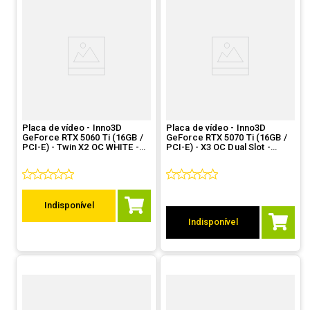
Placa de vídeo - Inno3D
Placa de vídeo - Inno3D
GeForce RTX 5060 Ti (16GB /
GeForce RTX 5070 Ti (16GB /
PCI-E) - Twin X2 OC WHITE -
PCI-E) - X3 OC Dual Slot -
N506T2-16D7X-191073W
N507T3-16D7X-176068N
Indisponível
Indisponível