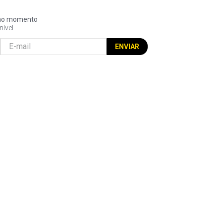
l no momento
nível
ENVIAR