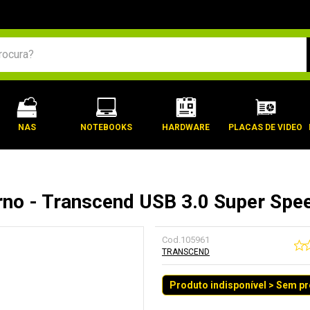
BUSCADOS
NAS
NOTEBOOKS
HARDWARE
PLACAS DE VIDEO
erno - Transcend USB 3.0 Super Spe
Cod.
105961
TRANSCEND
Produto indisponível > Sem p