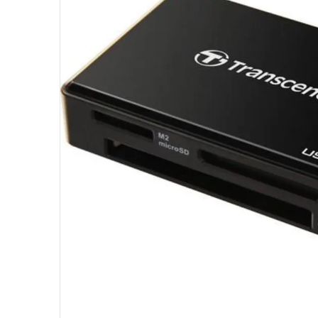
10
º
fractal