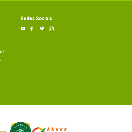
Redes Sociais
to?
k