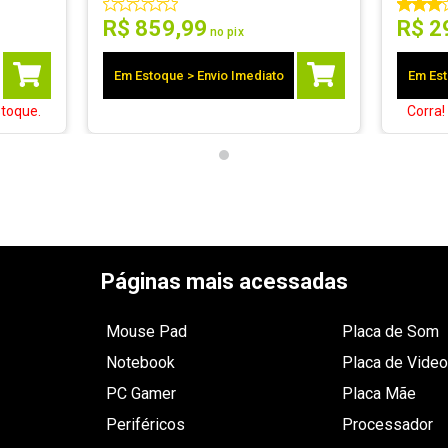
R$
859
,
99
R$
2
no pix
Em Estoque > Envio Imediato
Em Est
toque.
Corra
Páginas mais acessadas
Mouse Pad
Placa de Som
Notebook
Placa de Video
PC Gamer
Placa Mãe
Periféricos
Processador