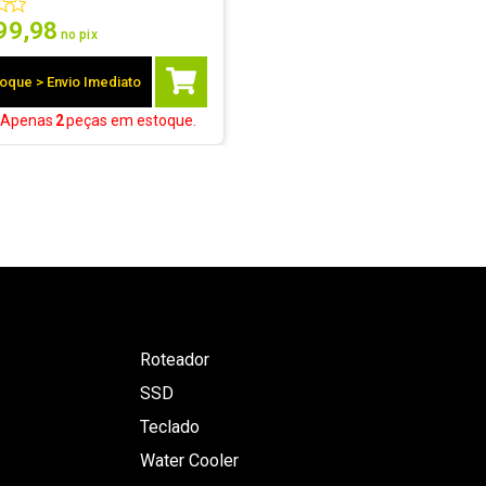
99
,
98
no pix
oque > Envio Imediato
! Apenas
2
peças
em estoque.
Roteador
SSD
Teclado
Water Cooler