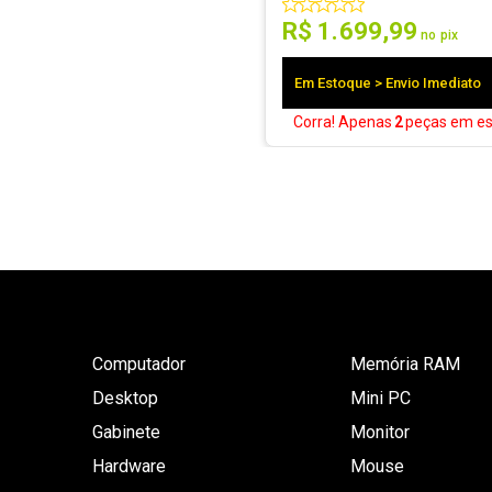
R$
1
.
699
,
99
no pix
Em Estoque > Envio Imediato
Corra! Apenas
2
peças
em es
Computador
Memória RAM
Desktop
Mini PC
Gabinete
Monitor
Hardware
Mouse