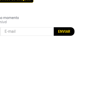
l no momento
nível
ENVIAR