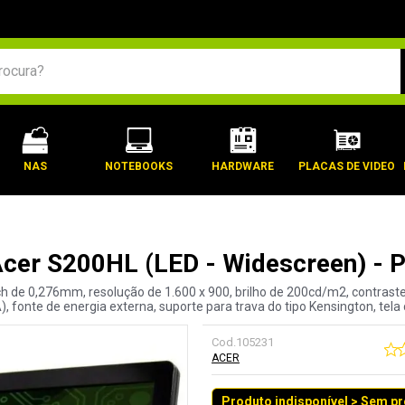
BUSCADOS
NAS
NOTEBOOKS
HARDWARE
PLACAS DE VIDEO
Acer S200HL (LED - Widescreen) -
tch de 0,276mm, resolução de 1.600 x 900, brilho de 200cd/m2, contras
, fonte de energia externa, suporte para trava do tipo Kensington, te
Cod.
105231
ACER
Produto indisponível > Sem p