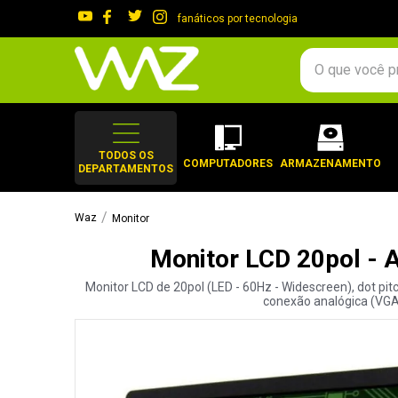
fanáticos por tecnologia
O que você procura?
TERMOS MAIS 
1
º
gabinete
TODOS OS
COMPUTADORES
ARMAZENAMENTO
DEPARTAMENTOS
2
º
keychron
3
º
ssd
Monitor
4
º
teclado
Monitor LCD 20pol - 
5
º
openbox
Monitor LCD de 20pol (LED - 60Hz - Widescreen), dot pi
6
º
mouse
conexão analógica (VGA)
7
º
jonsbo
8
º
controle
9
º
noctua