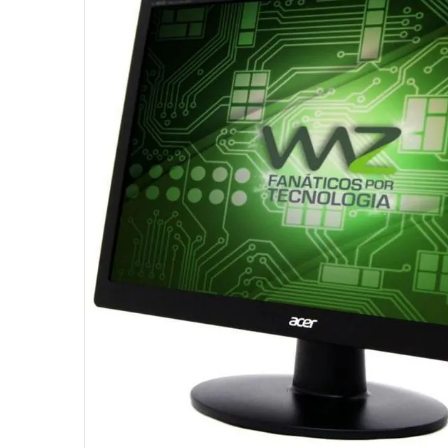
10
º
fractal