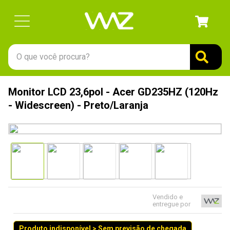
O que você procura?
TERMOS MAIS BUSCADOS
Monitor LCD 23,6pol - Acer GD235HZ (120Hz
1
º
gabinete
- Widescreen) - Preto/Laranja
2
º
keychron
3
º
teclado
4
º
ssd
5
º
openbox
6
º
mouse
Vendido e
entregue por
7
º
fractal
8
º
hd
Produto indisponível > Sem previsão de chegada