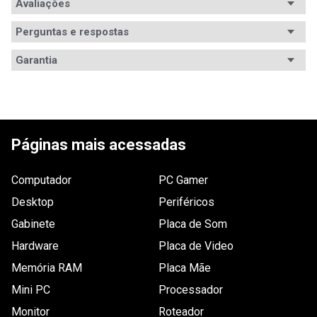
Avaliações
Perguntas e respostas
Avaliações
Garantia
Tem esse produto? Seja o primeiro a avaliá-lo!
ESCREVER AVALIAÇÃO
Páginas mais acessadas
Computador
PC Gamer
Desktop
Periféricos
Gabinete
Placa de Som
Hardware
Placa de Video
Memória RAM
Placa Mãe
Mini PC
Processador
Monitor
Roteador