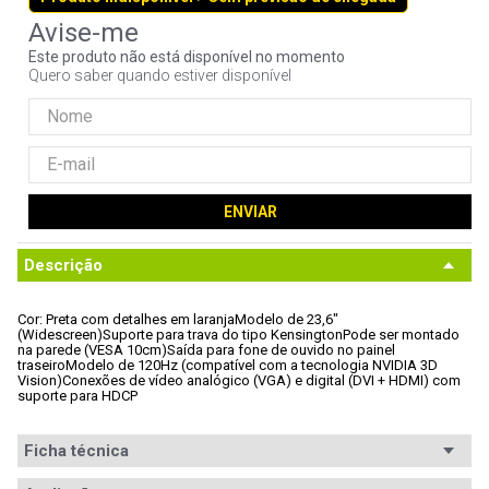
9
º
controle
Este produto não está disponível no momento
10
º
jonsbo
Quero saber quando estiver disponível
ENVIAR
Descrição
Cor: Preta com detalhes em laranja
Modelo de 23,6" 
(Widescreen)
Suporte para trava do tipo Kensington
Pode ser montado 
na parede (VESA 10cm)
Saída para fone de ouvido no painel 
traseiro
Modelo de 120Hz (compatível com a tecnologia NVIDIA 3D 
Vision)
Conexões de vídeo analógico (VGA) e digital (DVI + HDMI) com 
suporte para HDCP
Ficha técnica