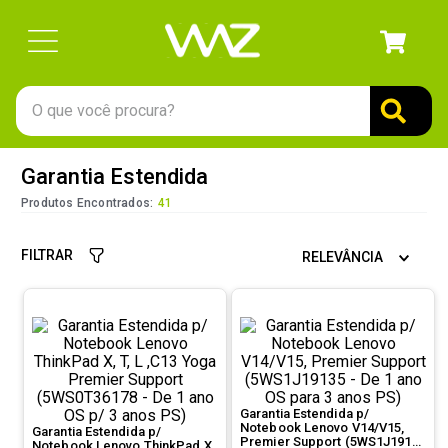
O que você procura?
TERMOS MAIS BUSCADOS
Garantia Estendida
1
º
gabinete
Produtos Encontrados:
41
2
º
keychron
FILTRAR
RELEVÂNCIA
3
º
teclado
4
º
ssd
5
º
openbox
6
º
mouse
7
º
jonsbo
Garantia Estendida p/
Notebook Lenovo V14/V15,
Garantia Estendida p/
8
º
fractal
Premier Support (5WS1J19135
Notebook Lenovo ThinkPad X,