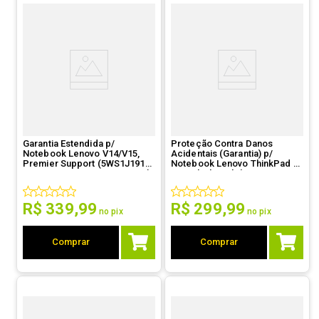
Garantia Estendida p/
Proteção Contra Danos
Notebook Lenovo V14/V15,
Acidentais (Garantia) p/
Premier Support (5WS1J19156
Notebook Lenovo ThinkPad E,
- De 1 ano PS para 3 anos PS)
K14, ThinkBook (5PS0L30075 -
3 anos)
R$
339
,
99
R$
299
,
99
no pix
no pix
Comprar
Comprar