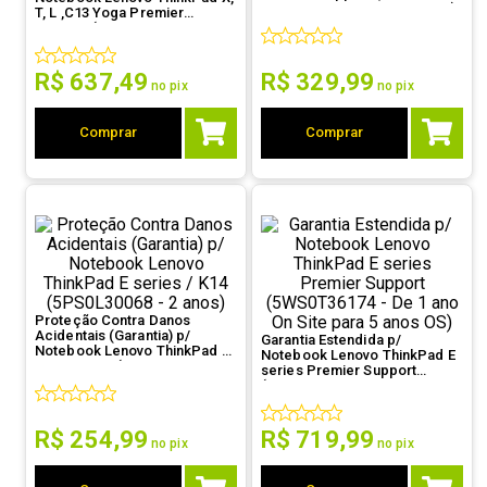
- De 1 ano OS para 3 anos PS)
T, L ,C13 Yoga Premier
9
º
controle
Support (5WS0T36178 - De 1
ano OS p/ 3 anos PS)
10
º
hd
R$
637
,
49
R$
329
,
99
no pix
no pix
Comprar
Comprar
Proteção Contra Danos
Acidentais (Garantia) p/
Garantia Estendida p/
Notebook Lenovo ThinkPad E
Notebook Lenovo ThinkPad E
series / K14 (5PS0L30068 - 2
series Premier Support
anos)
(5WS0T36174 - De 1 ano On
Site para 5 anos OS)
R$
254
,
99
R$
719
,
99
no pix
no pix