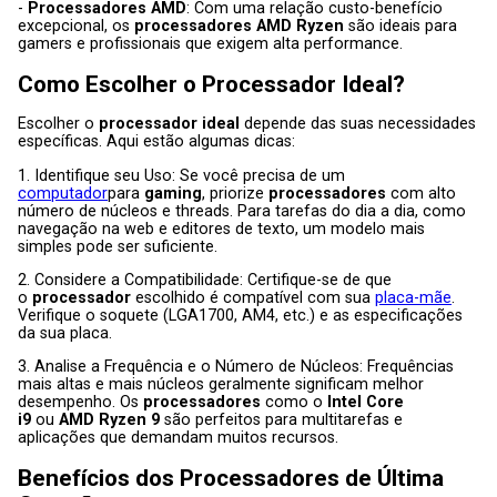
-
Processadores AMD
: Com uma relação custo-benefício
excepcional, os
processadores AMD Ryzen
são ideais para
gamers e profissionais que exigem alta performance.
Como Escolher o
Processador
Ideal?
Escolher o
processador ideal
depende das suas necessidades
específicas. Aqui estão algumas dicas:
1. Identifique seu Uso: Se você precisa de um
computador
para
gaming
, priorize
processadores
com alto
número de núcleos e threads. Para tarefas do dia a dia, como
navegação na web e editores de texto, um modelo mais
simples pode ser suficiente.
2. Considere a Compatibilidade: Certifique-se de que
o
processador
escolhido é compatível com sua
placa-mãe
.
Verifique o soquete (LGA1700, AM4, etc.) e as especificações
da sua placa.
3. Analise a Frequência e o Número de Núcleos: Frequências
mais altas e mais núcleos geralmente significam melhor
desempenho. Os
processadores
como o
Intel Core
i9
ou
AMD Ryzen 9
são perfeitos para multitarefas e
aplicações que demandam muitos recursos.
Benefícios dos
Processadores
de Última