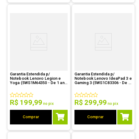
Garantia Estendida p/
Garantia Estendida p/
Notebook Lenovo Legion e
Notebook Lenovo IdeaPad 3 e
Yoga (5WS1M64350 - De 1 ano
Gaming 3 (5WS1C83306 - De 1
Premium Care OS p/ 3 anos
ano Premium Care para 3 anos
PC OS)
Premium Care)
R$
199
,
99
R$
299
,
99
no pix
no pix
Comprar
Comprar