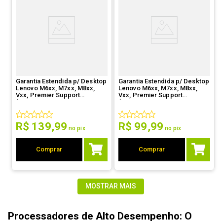
Garantia Estendida p/ Desktop
Garantia Estendida p/ Desktop
Lenovo M6xx, M7xx, M8xx,
Lenovo M6xx, M7xx, M8xx,
Vxx, Premier Support
Vxx, Premier Support
(5WS0T36200 - De 1 ano DP
(5WS0T36196 - De 1 ano DP
para 3 anos OS)
para 2 anos OS)
R$
139
,
99
R$
99
,
99
no pix
no pix
Comprar
Comprar
MOSTRAR MAIS
Processadores
de Alto Desempenho
: O