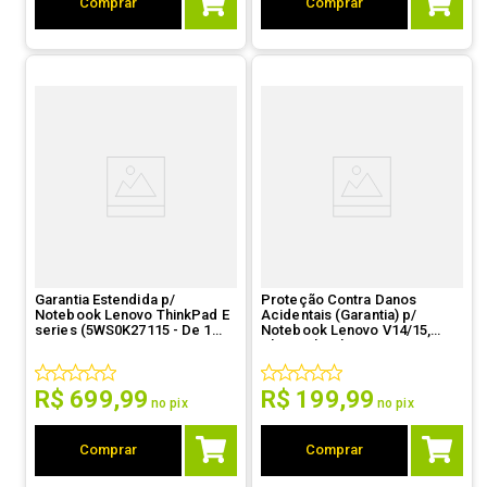
Comprar
Comprar
Garantia Estendida p/
Proteção Contra Danos
Notebook Lenovo ThinkPad E
Acidentais (Garantia) p/
series (5WS0K27115 - De 1
Notebook Lenovo V14/15,
ano On Site para 5 anos On
Chromebook 100e/300e
Site)
(5PS0Q81868 - 3 anos ADP)
R$
699
,
99
R$
199
,
99
no pix
no pix
Comprar
Comprar