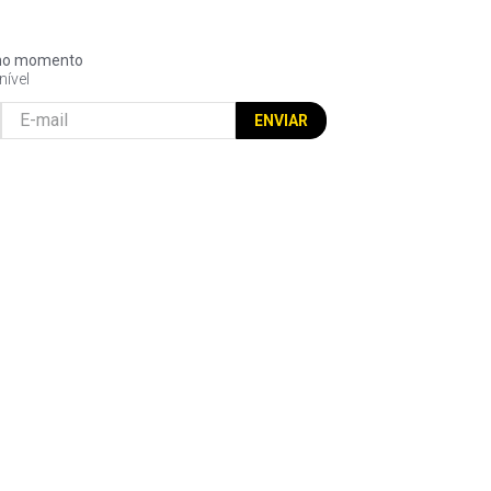
l no momento
nível
ENVIAR