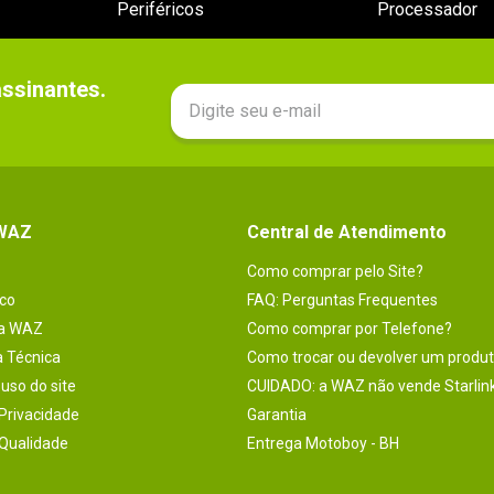
Periféricos
Processador
sinantes.

 WAZ
Central de Atendimento
Como comprar pelo Site?
co
FAQ: Perguntas Frequentes
na WAZ
Como comprar por Telefone?
a Técnica
Como trocar ou devolver um produ
uso do site
CUIDADO: a WAZ não vende Starlin
 Privacidade
Garantia
 Qualidade
Entrega Motoboy - BH