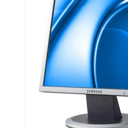
10
º
ventoinha