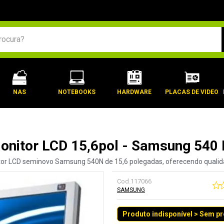
BUSCADOS
NAS
NOTEBOOKS
HARDWARE
PLACAS DE VIDEO
nitor LCD 15,6pol - Samsung 540 
or LCD seminovo Samsung 540N de 15,6 polegadas, oferecendo qualid
Cod.
117066
SAMSUNG
Produto indisponível > Sem p