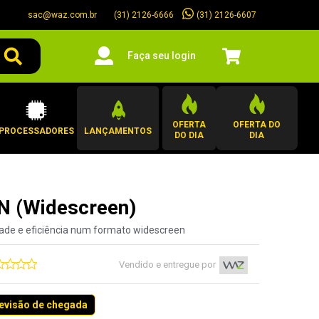
sac@waz.com.br
(31) 2126-6607
(31) 2126-6666
Faça seu login
OFERTA
OFERTA DO
PROCESSADORES
LANÇAMENTOS
DO DIA
DIA
N (Widescreen)
ade e eficiência num formato widescreen
Vendido e entregue por
revisão de chegada