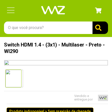
O que você procura?
TERMOS MAIS BUSCADOS
Switch HDMI 1.4 - (3x1) - Multilaser - Preto -
1
º
gabinete
WI290
2
º
keychron
3
º
ssd
4
º
teclado
5
º
openbox
6
º
mouse
Vendido e
entregue por
7
º
jonsbo
8
º
controle
Produto indisponível > Sem previsão de chegada