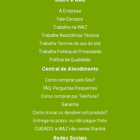
seleção de outra porta de entrada
A Empresa
HDMI apenas para evitar a exibição de
Fale Conosco
alguma informação sensível, em vez de
Trabalhe na WAZ
Trabalhe Assistência Técnica
desconectar o cabo ou desligar o
Trabalhe Termos de uso do site
monitor.
Trabalhe Política de Privacidade
Política de Qualidade
Por
:
Marcelo A.
De
:
São Paulo - SP
Central de Atendimento
Essa avaliação foi útil?
0
0
Como comprar pelo Site?
FAQ: Perguntas Frequentes
Como comprar por Telefone?
1 - 3
de
3
Garantia
Como trocar ou devolver um produto?
Entrega no prazo: ou não pague frete
ESCREVER AVALIAÇÃO
CUIDADO: a WAZ não vende Starlink
Redes Sociais