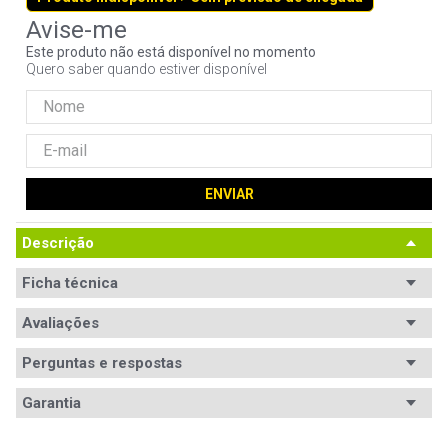
9
º
noctua
Este produto não está disponível no momento
10
º
fractal
Quero saber quando estiver disponível
ENVIAR
Descrição
Ficha técnica
Conteúdo da
Avaliações
1x Switch de vídeo HDMI

1x Controle remoto

embalagem
1x Cabo USB

Perguntas e respostas
1x Instruções
Conexões
Avaliações
Garantia
HDMI
Qte entradas
1
Garantia
12 meses de garantia