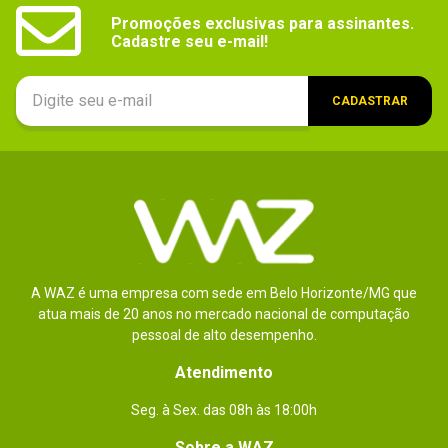
Por
:
Rodrigo A.
De
:
Serra - ES
Promoções exclusivas para assinantes.

Cadastre seu e-mail!
Essa avaliação foi útil?
3
0
CADASTRAR
Enviado há
7 anos
O produto tem atendido o propósito
completamente. Excelente produto.
Por
:
Lucas C.
A WAZ é uma empresa com sede em Belo Horizonte/MG que
Essa avaliação foi útil?
0
0
atua mais de 20 anos no mercado nacional de computação
pessoal de alto desempenho.
Atendimento
Enviado há
7 anos
Seg. à Sex. das 08h às 18:00h
É apenas impressão, por ser
extremamente leve. Poderia permitir a
Sobre a WAZ