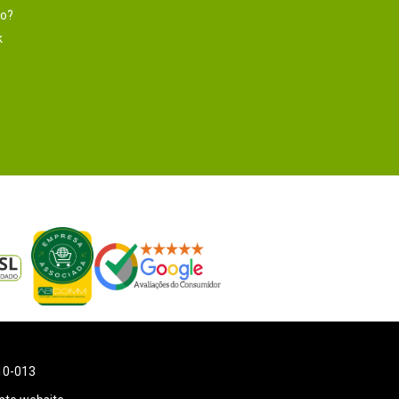
to?
k
110-013