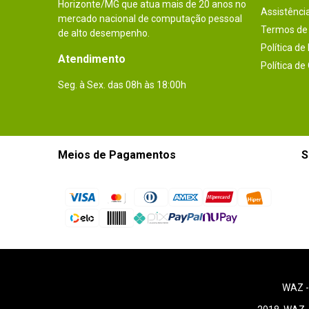
Horizonte/MG que atua mais de 20 anos no
Assistênci
mercado nacional de computação pessoal
Termos de 
de alto desempenho.
Política de
Atendimento
Política de
Seg. à Sex. das 08h às 18:00h
Meios de Pagamentos
S
WAZ 