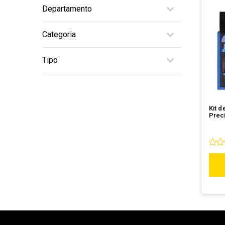
Departamento
10
º
hd
Periféricos
Categoria
Ferramenta e Instrumento
Tipo
Kit de ferramentas
Kit d
Preci