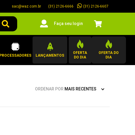
sac@waz.com.br
(31) 2126-6607
(31) 2126-6666
Faça seu login
OFERTA
OFERTA DO
PROCESSADORES
LANÇAMENTOS
DO DIA
DIA
ORDENAR POR
MAIS RECENTES