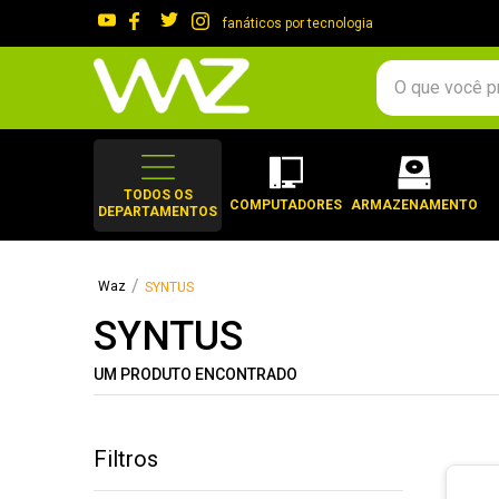
fanáticos por tecnologia
O que você procura?
TERMOS MAIS 
1
º
gabinete
TODOS OS
COMPUTADORES
ARMAZENAMENTO
DEPARTAMENTOS
2
º
keychron
3
º
teclado
SYNTUS
4
º
ssd
SYNTUS
5
º
openbox
6
º
mouse
UM PRODUTO ENCONTRADO
7
º
jonsbo
8
º
fractal
Filtros
9
º
controle