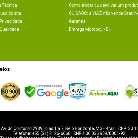
a Técnica
Como trocar ou devolver um produ
uso do site
CUIDADO: a WAZ não vende Starlin
 Privacidade
Garantia
 Qualidade
Entrega Motoboy - BH
elos
-
Av. do Contorno 2939
, lojas 1 a 7,
Belo Horizonte
,
MG
- Brasil. CEP: 30.
Telefone:
+55 (31) 2126-6666
| CNPJ: 06.036.939/0001-92