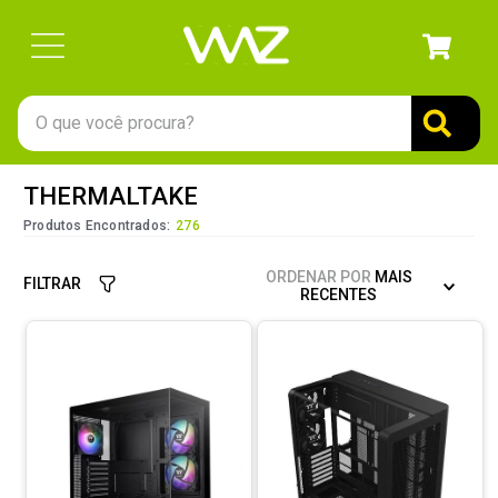
O que você procura?
TERMOS MAIS BUSCADOS
THERMALTAKE
1
º
gabinete
Produtos Encontrados:
276
2
º
keychron
ORDENAR POR
MAIS
FILTRAR
3
º
ssd
RECENTES
4
º
teclado
5
º
openbox
6
º
mouse
7
º
jonsbo
8
º
controle