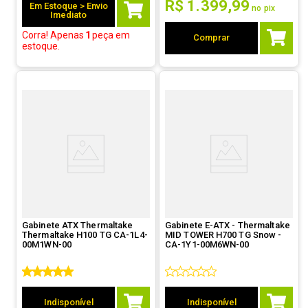
R$
1
.
399
,
99
Em Estoque > Envio
no pix
Imediato
Corra! Apenas
1
peça
em
Comprar
estoque.
Gabinete ATX Thermaltake
Gabinete E-ATX - Thermaltake
Thermaltake H100 TG CA-1L4-
MID TOWER H700 TG Snow -
00M1WN-00
CA-1Y1-00M6WN-00
Indisponível
Indisponível