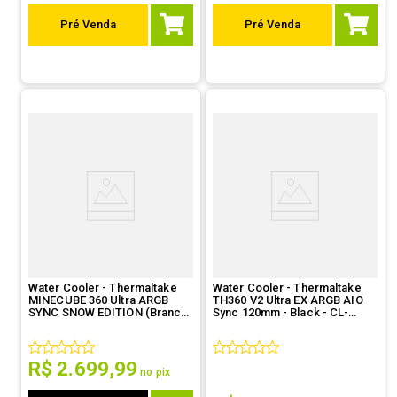
Pré Venda
Pré Venda
Water Cooler - Thermaltake
Water Cooler - Thermaltake
MINECUBE 360 Ultra ARGB
TH360 V2 Ultra EX ARGB AIO
SYNC SNOW EDITION (Branco)
Sync 120mm - Black - CL-
- CL-W482-PL12SW
W415-PL12SW-A
R$
2
.
699
,
99
no pix