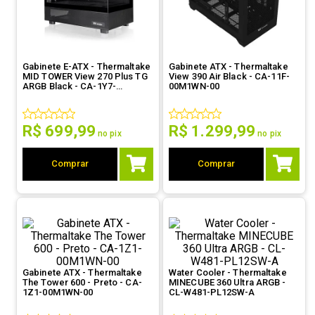
9
º
noctua
10
º
fractal
Gabinete E-ATX - Thermaltake
Gabinete ATX - Thermaltake
MID TOWER View 270 Plus TG
View 390 Air Black - CA-11F-
ARGB Black - CA-1Y7-
00M1WN-00
00M1WN-01
R$
699
,
99
R$
1
.
299
,
99
no pix
no pix
Comprar
Comprar
Gabinete ATX - Thermaltake
Water Cooler - Thermaltake
The Tower 600 - Preto - CA-
MINECUBE 360 Ultra ARGB -
1Z1-00M1WN-00
CL-W481-PL12SW-A