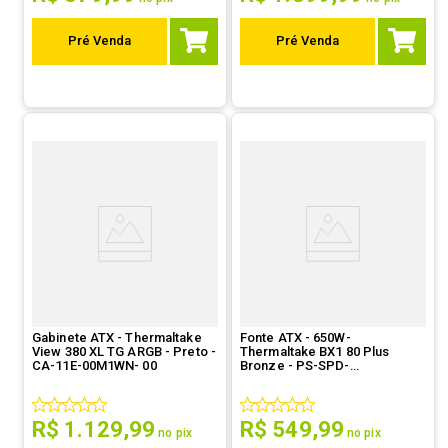
Pré Venda
Pré Venda
Gabinete ATX - Thermaltake
Fonte ATX - 650W-
View 380 XL TG ARGB - Preto -
Thermaltake BX1 80 Plus
CA-11E-00M1WN- 00
Bronze - PS-SPD-
0650NNFABB-4
R$
1
.
129
,
99
R$
549
,
99
no pix
no pix