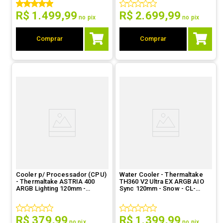
R$
1
.
499
,
99
R$
2
.
699
,
99
no pix
no pix
Comprar
Comprar
Cooler p/ Processador (CPU)
Water Cooler - Thermaltake
- Thermaltake ASTRIA 400
TH360 V2 Ultra EX ARGB AIO
ARGB Lighting 120mm -
Sync 120mm - Snow - CL-
Branco - CL-P138-CA12SW-A
W426-PL12SW-A
R$
379
,
99
R$
1
.
399
,
99
no pix
no pix