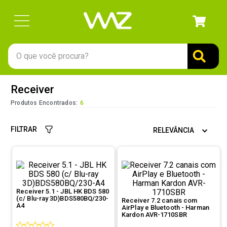
O que você procura?
TERMOS MAIS BUSCADOS
Receiver
1
º
gabinete
Produtos Encontrados:
6
2
º
keychron
FILTRAR
RELEVÂNCIA
3
º
teclado
4
º
ssd
5
º
openbox
6
º
mouse
Receiver 5.1 - JBL HK BDS 580
(c/ Blu-ray 3D)BDS580BQ/230-
Receiver 7.2 canais com
7
º
jonsbo
A4
AirPlay e Bluetooth - Harman
Kardon AVR-1710SBR
8
º
fractal