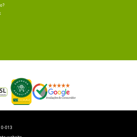
to?
k
110-013