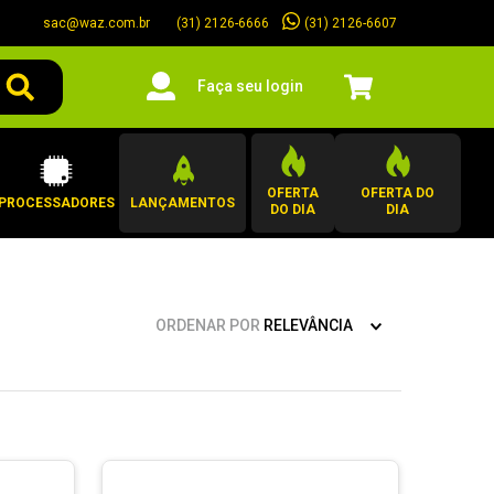
sac@waz.com.br
(31) 2126-6607
(31) 2126-6666
Faça seu login
OFERTA
OFERTA DO
PROCESSADORES
LANÇAMENTOS
DO DIA
DIA
ORDENAR POR
RELEVÂNCIA