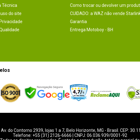
a Técnica
Como trocar ou devolver um produ
uso do site
CUIDADO: a WAZ não vende Starlin
 Privacidade
Garantia
 Qualidade
Entrega Motoboy - BH
elos
-
Av. do Contorno 2939
, lojas 1 a 7,
Belo Horizonte
,
MG
- Brasil. CEP: 30.
Telefone:
+55 (31) 2126-6666
| CNPJ: 06.036.939/0001-92