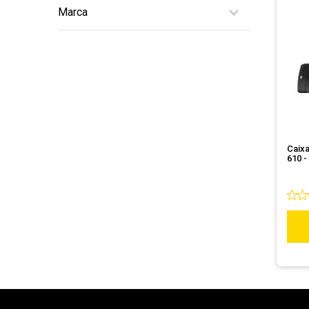
Marca
10
º
fractal
JBL
Caixa
610 -