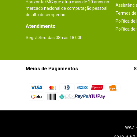
Horizonte/MG que atua mais de 20 anos no
Assistênci
mercado nacional de computação pessoal
Termos de 
de alto desempenho.
Política de
Atendimento
Política de
Seg. à Sex. das 08h às 18:00h
Meios de Pagamentos
S
WAZ 