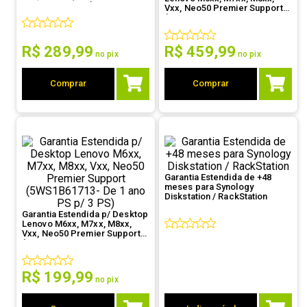
1 ano OS p/ 3 OS)
Vxx, Neo50 Premier Support
9
º
controle
(5WS0T36147 - De 1 ano OS p/
3 PS)
10
º
hd
R$
289
,
99
R$
459
,
99
no pix
no pix
Comprar
Comprar
Garantia Estendida de +48
meses para Synology
Diskstation / RackStation
Garantia Estendida p/ Desktop
Lenovo M6xx, M7xx, M8xx,
Vxx, Neo50 Premier Support
(5WS1B61713- De 1 ano PS p/
3 PS)
R$
199
,
99
no pix