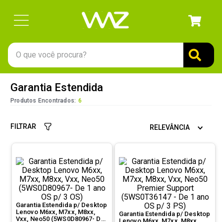
O que você procura?
TERMOS MAIS BUSCADOS
Garantia Estendida
1
º
gabinete
Produtos Encontrados:
6
2
º
keychron
FILTRAR
RELEVÂNCIA
3
º
teclado
4
º
ssd
5
º
openbox
6
º
mouse
7
º
jonsbo
Garantia Estendida p/ Desktop
Lenovo M6xx, M7xx, M8xx,
Garantia Estendida p/ Desktop
8
º
fractal
Vxx, Neo50 (5WS0D80967- De
Lenovo M6xx, M7xx, M8xx,