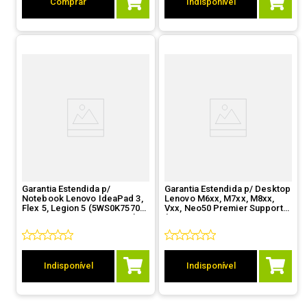
Comprar
Indisponível
Garantia Estendida p/
Garantia Estendida p/ Desktop
Notebook Lenovo IdeaPad 3,
Lenovo M6xx, M7xx, M8xx,
Flex 5, Legion 5 (5WS0K75704
Vxx, Neo50 Premier Support
- De 1 ano DP p/ 3 anos DP)
(5WS1B61705 - De 1 ano PS p/
2 PS)
Indisponível
Indisponível