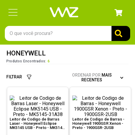
O que você procura?
TERMOS MAIS BUSCADOS
HONEYWELL
1
º
gabinete
Produtos Encontrados:
6
2
º
keychron
ORDENAR POR
MAIS
FILTRAR
3
º
teclado
RECENTES
4
º
ssd
5
º
openbox
6
º
mouse
Leitor de Codigo de Barras
Leitor de Codigo de Barras -
7
º
fractal
Laser - Honeywell Eclipse
Honeywell 1900GSR Xenon -
MK5145 USB - Preto - MK5145-
Preto - 1900GSR-2USB
8
º
controle
31A38