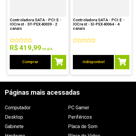
9
º
controle
10
º
hd
Controladora SATA - PCI-E -
Controladora SATA - PCI-E -
IOCrest - SY-PEX40039 - 2
IOCrest - SI-PEX40064 - 4
canais
canais
R$
419
,
99
no pix
Comprar
Indisponível
Páginas mais acessadas
Computador
PC Gamer
Desktop
Periféricos
Gabinete
Placa de Som
Hardware
Placa de Video