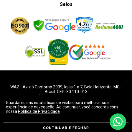
Selos
WAZ -
Av. do Contorno 2939
, lojas 1 a 7,
Belo Horizonte
,
MG
-
Brasil. CEP: 30.110-013
Telefone:
+55 (31) 2126-6666
| CNPJ: 06.036.939/0001-92
2018, WAZ. Todos os direitos reservados. É vetada a reprodução,
Guardamos as estatísticas de visitas para melhorar sua
total ou parcial deste website.
experiência de navegação. Ao continuar, você concorda com
nossa
Política de Privacidade
Preços e condições de pagamentos válidos exclusivamente
para compras pelo website.
Consulte condições na loja.
CONTINUAR E FECHAR