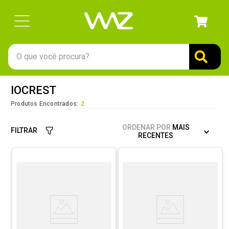
O que você procura?
TERMOS MAIS BUSCADOS
IOCREST
1
º
gabinete
Produtos Encontrados:
2
2
º
keychron
ORDENAR POR
MAIS
FILTRAR
3
º
teclado
RECENTES
4
º
ssd
5
º
openbox
6
º
mouse
7
º
jonsbo
8
º
fractal