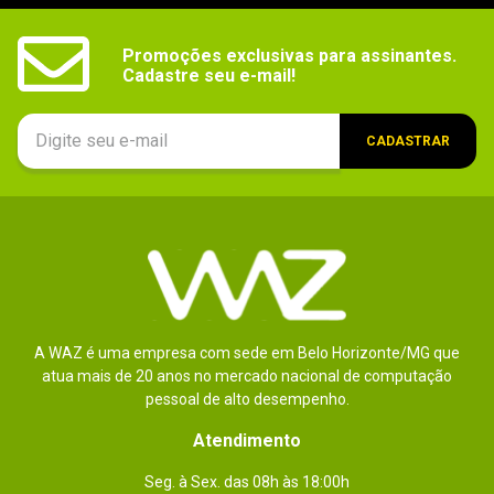
Fonte de Energia: 100 - 240V 50 / 60Hz

Consumo de energia On: 20

Consumo de energia Stand-by: 0,5

Consumo de energia off: 0,3

Promoções exclusivas para assinantes.

Consumo de energia Energy Star: 20 

Cadastre seu e-mail!
Informações adicionais:

Screen+

i-Care

e-Saver

CADASTRAR
i-Menu

Plug and Play

Idiomas do OSD

Energy Star: 6

CE

FCC

EPEAT: Silver
A WAZ é uma empresa com sede em Belo Horizonte/MG que
atua mais de 20 anos no mercado nacional de computação
pessoal de alto desempenho.
Atendimento
Seg. à Sex. das 08h às 18:00h