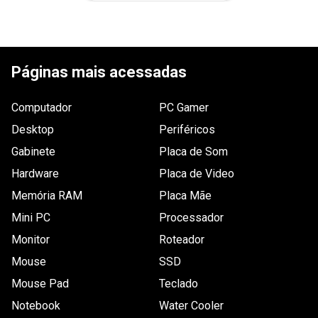
de vídeo
Auto-
Não
falantes
Páginas mais acessadas
Ajuste de
Não
altura
Computador
PC Gamer
Tela curva
Não
Desktop
Periféricos
Suporta 3D
Não
Gabinete
Placa de Som
Trava de
Não
Hardware
Placa de Video
segurança
Memória RAM
Placa Mãe
Suporta PIP
Não
Mini PC
Processador
Suporta
100x100
Monitor
Roteador
VESA
Mouse
SSD
Dimensões
511,8 x 376,9 x 184,4 mm
Mouse Pad
Teclado
Outras
Energia:

Notebook
Water Cooler
Fonte de Energia: Interna

informações