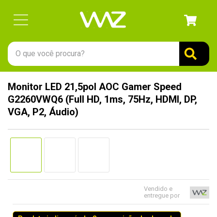
O que você procura?
TERMOS MAIS BUSCADOS
Monitor LED 21,5pol AOC Gamer Speed
1
º
gabinete
G2260VWQ6 (Full HD, 1ms, 75Hz, HDMI, DP,
2
º
keychron
VGA, P2, Áudio)
3
º
teclado
4
º
ssd
5
º
openbox
6
º
mouse
Vendido e
7
º
jonsbo
entregue por
8
º
fractal