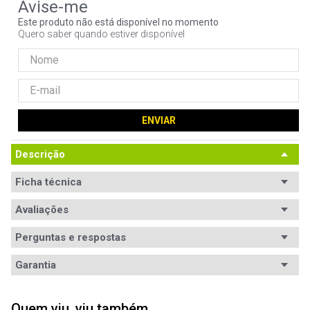
9
º
noctua
Este produto não está disponível no momento
Quero saber quando estiver disponível
10
º
fractal
ENVIAR
Descrição
Ficha técnica
Conteúdo da
Avaliações
- Base;

- Cabo VGA;

embalagem
- Cabo de energia;

Perguntas e respostas
- Cabo DisplayPort;

- Certificado de garantia.
Avaliações
Garantia
Tamanho da
23.8pol
tela
Garantia
12 meses de garantia
5
estrelas
1
Quem viu, viu também