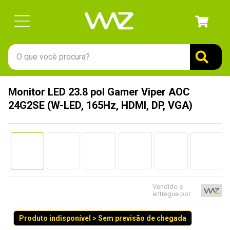
O que você procura?
TERMOS MAIS BUSCADOS
Monitor LED 23.8 pol Gamer Viper AOC
1
º
gabinete
24G2SE (W-LED, 165Hz, HDMI, DP, VGA)
2
º
keychron
3
º
ssd
4
º
teclado
5
º
openbox
6
º
mouse
Vendido e
entregue por
7
º
jonsbo
Produto indisponível > Sem previsão de chegada
8
º
controle