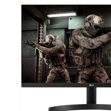
10
º
fractal