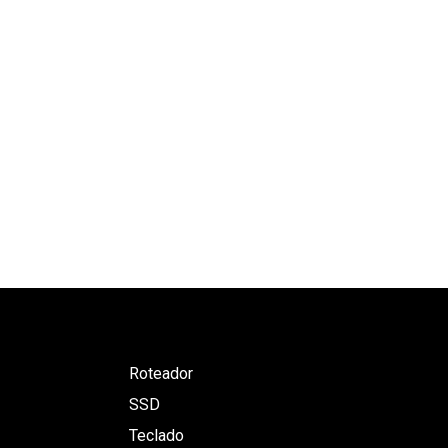
Roteador
SSD
Teclado