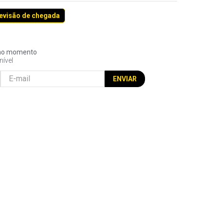
revisão de chegada
l no momento
nível
ENVIAR