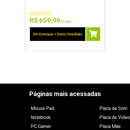
R$
659
,
99
no pix
Em Estoque > Envio Imediato
Páginas mais acessadas
Mouse Pad
Placa de Som
Notebook
Placa de Video
PC Gamer
Placa Mãe