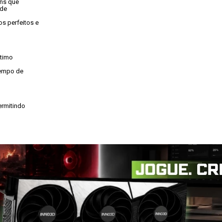
ns que

de

 perfeitos e

timo

empo de

rmitindo
