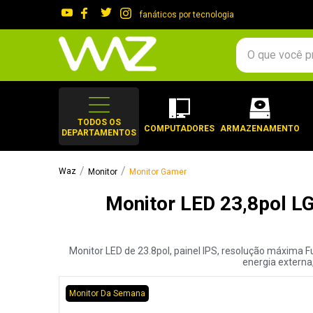
fanáticos por tecnologia
O que você procura?
TERMOS MAIS 
1
º
gabinete
TODOS OS
COMPUTADORES
ARMAZENAMENTO
DEPARTAMENTOS
2
º
keychron
3
º
ssd
Monitor
Monitor Gamer
4
º
teclado
Monitor LED 23,8pol L
5
º
openbox
6
º
mouse
Monitor LED de 23.8pol, painel IPS, resolução máxima F
7
º
jonsbo
energia externa
8
º
controle
Monitor Da Semana
9
º
noctua