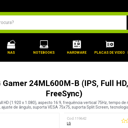
BUSCADOS
NAS
NOTEBOOKS
HARDWARE
PLACAS DE VIDEO
G Gamer 24ML600M-B (IPS, Full H
FreeSync)
ull HD (1.920 x 1.080), aspecto 16:9, frequência vertical 75Hz, tempo 
, ajuste de ângulo, suporta VESA 75x75, suporta Split Screen, tecnolog
Cod.
119642
LG