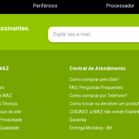
Periféricos
Processador
sinantes.

 WAZ
Central de Atendimento
Como comprar pelo Site?
co
FAQ: Perguntas Frequentes
na WAZ
Como comprar por Telefone?
a Técnica
Como trocar ou devolver um produ
uso do site
CUIDADO: a WAZ não vende Starlin
 Privacidade
Garantia
 Qualidade
Entrega Motoboy - BH