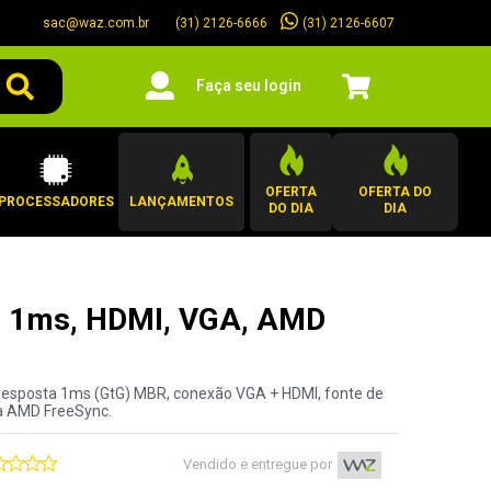
sac@waz.com.br
(31) 2126-6607
(31) 2126-6666
Faça seu login
OFERTA
OFERTA DO
PROCESSADORES
LANÇAMENTOS
DO DIA
DIA
D, 1ms, HDMI, VGA, AMD
de resposta 1ms (GtG) MBR, conexão VGA + HDMI, fonte de
ia AMD FreeSync.
Vendido e entregue por