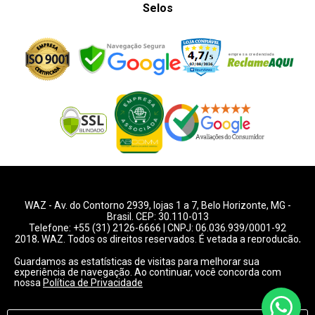
Selos
WAZ -
Av. do Contorno 2939
, lojas 1 a 7,
Belo Horizonte
,
MG
-
Brasil. CEP: 30.110-013
Telefone:
+55 (31) 2126-6666
| CNPJ: 06.036.939/0001-92
2018, WAZ. Todos os direitos reservados. É vetada a reprodução,
total ou parcial deste website.
Guardamos as estatísticas de visitas para melhorar sua
experiência de navegação. Ao continuar, você concorda com
Preços e condições de pagamentos válidos exclusivamente
nossa
Política de Privacidade
para compras pelo website.
Consulte condições na loja.