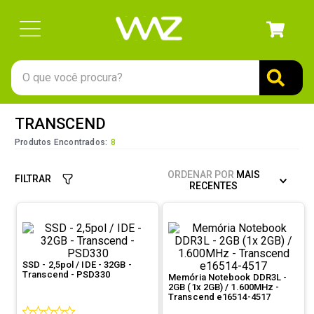
O que você procura?
TERMOS MAIS BUSCADOS
TRANSCEND
1
º
gabinete
Produtos Encontrados:
8
2
º
keychron
ORDENAR POR
MAIS
FILTRAR
3
º
ssd
RECENTES
4
º
teclado
5
º
openbox
6
º
mouse
SSD - 2,5pol / IDE - 32GB -
Transcend - PSD330
Memória Notebook DDR3L -
7
º
jonsbo
2GB (1x 2GB) / 1.600MHz -
Transcend e16514-4517
8
º
controle