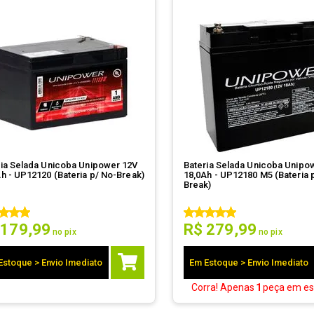
ria Selada Unicoba Unipower 12V
Bateria Selada Unicoba Unipo
h - UP12120 (Bateria p/ No-Break)
18,0Ah - UP12180 M5 (Bateria 
Break)
179
,
99
R$
279
,
99
no pix
no pix
Estoque > Envio Imediato
Em Estoque > Envio Imediato
Corra! Apenas
1
peça
em es