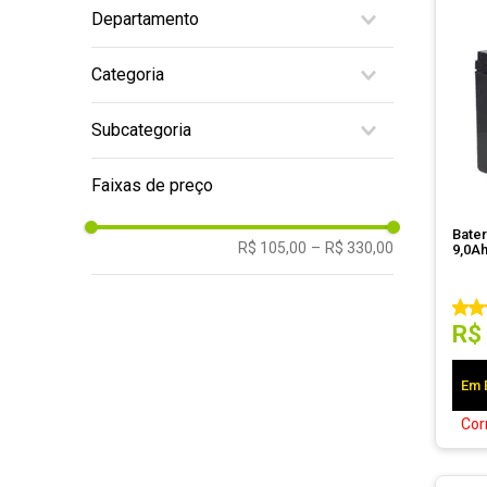
Departamento
10
º
hd
Periféricos
Categoria
Notebooks
Informática
Energia
Subcategoria
Partes e Peças
Bateria p/ No-Break
Faixas de preço
Carregador
Bate
R$ 105,00
–
R$ 330,00
9,0Ah
R$
Em 
Cor