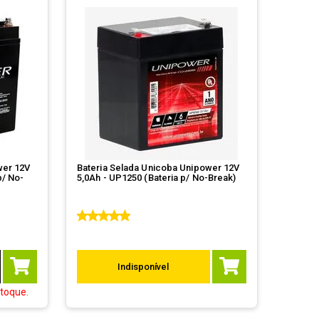
wer 12V
Bateria Selada Unicoba Unipower 12V
p/ No-
5,0Ah - UP1250 (Bateria p/ No-Break)
Indisponível
toque.