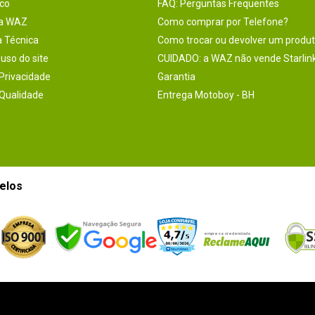
co
FAQ: Perguntas Frequentes
na WAZ
Como comprar por Telefone?
a Técnica
Como trocar ou devolver um produ
uso do site
CUIDADO: a WAZ não vende Starlin
 Privacidade
Garantia
 Qualidade
Entrega Motoboy - BH
elos