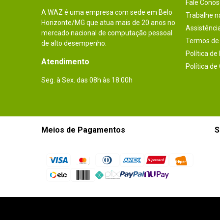
Fale Conos
A WAZ é uma empresa com sede em Belo
Trabalhe 
Horizonte/MG que atua mais de 20 anos no
Assistênci
mercado nacional de computação pessoal
Termos de 
de alto desempenho.
Política de
Atendimento
Política de
Seg. à Sex. das 08h às 18:00h
Meios de Pagamentos
S