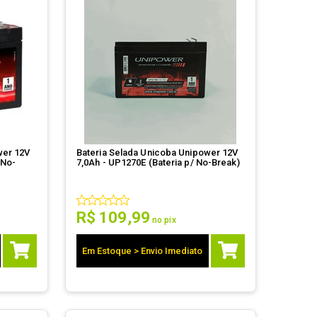
wer 12V
Bateria Selada Unicoba Unipower 12V
 No-
7,0Ah - UP1270E (Bateria p/ No-Break)
R$
109
,
99
no pix
Em Estoque > Envio Imediato