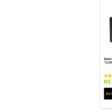
Bate
12,0A
R$
Em 