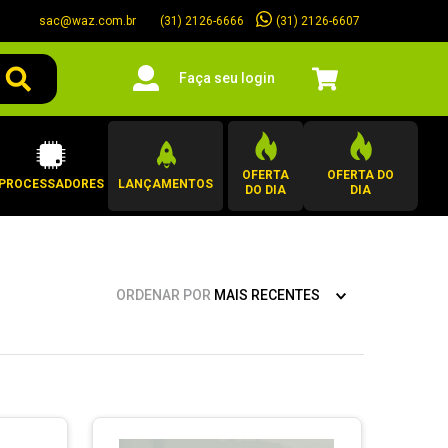
sac@waz.com.br
(31) 2126-6607
(31) 2126-6666
Faça seu login
OFERTA
OFERTA DO
PROCESSADORES
LANÇAMENTOS
DO DIA
DIA
ORDENAR POR
MAIS RECENTES