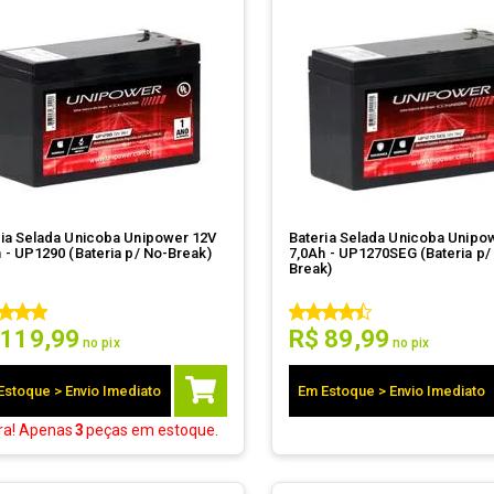
ria Selada Unicoba Unipower 12V
Bateria Selada Unicoba Unipo
 - UP1290 (Bateria p/ No-Break)
7,0Ah - UP1270SEG (Bateria p/
Break)
119
,
99
R$
89
,
99
no pix
no pix
Estoque > Envio Imediato
Em Estoque > Envio Imediato
ra! Apenas
3
peças
em estoque.