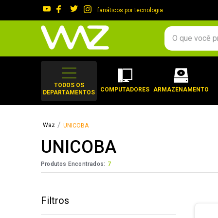
fanáticos por tecnologia
O que você procura?
TERMOS MAIS 
1
º
gabinete
TODOS OS
COMPUTADORES
ARMAZENAMENTO
DEPARTAMENTOS
2
º
keychron
3
º
teclado
UNICOBA
4
º
ssd
UNICOBA
5
º
openbox
6
º
mouse
Produtos Encontrados:
7
7
º
jonsbo
8
º
fractal
Filtros
9
º
controle