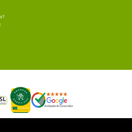
to?
k