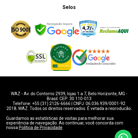
Selos
WAZ -
Av. do Contorno 2939
, lojas 1 a 7,
Belo Horizonte
,
MG
-
Brasil. CEP: 30.110-013
Telefone:
+55 (31) 2126-6666
| CNPJ: 06.036.939/0001-92
2018, WAZ. Todos os direitos reservados. É vetada a reprodução,
total ou parcial deste website.
Guardamos as estatísticas de visitas para melhorar sua
experiência de navegação. Ao continuar, você concorda com
Preços e condições de pagamentos válidos exclusivamente
nossa
Política de Privacidade
para compras pelo website.
Consulte condições na loja.