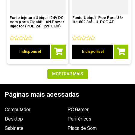
Fonte injetora Ubiquiti 24V DC
Fonte Ubiquiti Poe Para U6-
com porta Gigabit LAN Power
lite 802.3af - U-POE-AF
Injector (POE-24-12W-G BR)
Indisponível
Indisponível
MOSTRAR MAIS
Páginas mais acessadas
Computador
PC Gamer
Desktop
Periféricos
Gabinete
Placa de Som