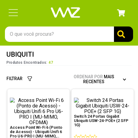
O que você procura?
TERMOS MAIS BUSCADOS
UBIQUITI
1
º
gabinete
Produtos Encontrados:
47
2
º
keychron
ORDENAR POR
MAIS
FILTRAR
3
º
teclado
RECENTES
4
º
ssd
5
º
openbox
6
º
mouse
Switch 24 Portas Gigabit
Ubiquiti USW-24-POE+ (2 SFP
7
º
jonsbo
1G)
Access Point Wi-Fi 6 (Ponto
de Acesso) - Ubiquiti Unifi 6
8
º
fractal
Pro U6-PRO I (MU-MIMO,